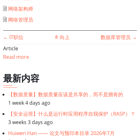
网络架构师
网络管理员
书
←
IT职位
⤊
向上
数据库管理员
→
Article
籍
Read more
遍
最新内容
历
链
【数据质量】数据质量应该是共享的，而不是拥有的
1 week 4 days ago
接：
【安全运营】什么是运行时应用程序自我保护（RASP）？
IT
3 weeks 3 days ago
Huiwen Han —— 论文与预印本目录 2026年7月
基