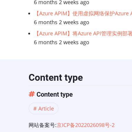
6 months 2 weeks ago
【Azure APIM】使用虚拟网络保护Azur
6 months 2 weeks ago
【Azure APIM】将Azure API管理实
6 months 2 weeks ago
Content type
Content type
Article
网站备案号:
京ICP备2022026098号-2