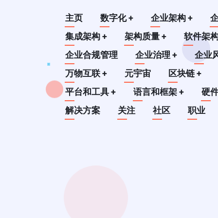
跳
Main
主页
数字化
+
企业架构
+
转
到
集成架构
+
架构质量
+
软件架
navigation
主
企业合规管理
企业治理
+
企业
要
万物互联
+
元宇宙
区块链
+
内
平台和工具
+
语言和框架
+
硬
容
解决方案
关注
社区
职业