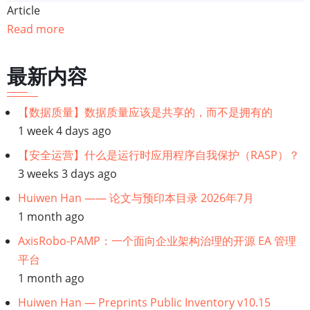
Article
籍
Read more
遍
最新内容
历
链
【数据质量】数据质量应该是共享的，而不是拥有的
1 week 4 days ago
接：
【安全运营】什么是运行时应用程序自我保护（RASP）？
安
3 weeks 3 days ago
Huiwen Han —— 论文与预印本目录 2026年7月
全
1 month ago
分
AxisRobo-PAMP：一个面向企业架构治理的开源 EA 管理
平台
析
1 month ago
师
Huiwen Han — Preprints Public Inventory v10.15