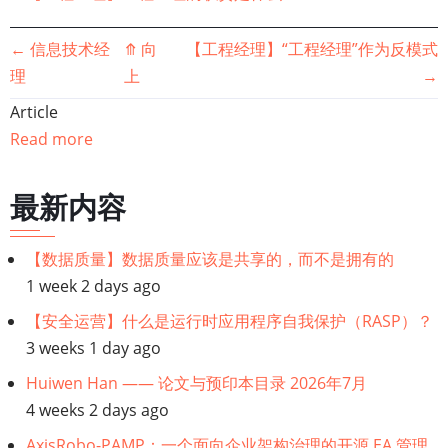
书
←
信息技术经
⤊
向
【工程经理】“工程经理”作为反模式
理
上
→
籍
Article
遍
Read more
历
最新内容
链
【数据质量】数据质量应该是共享的，而不是拥有的
接：
1 week 2 days ago
工
【安全运营】什么是运行时应用程序自我保护（RASP）？
3 weeks 1 day ago
程
Huiwen Han —— 论文与预印本目录 2026年7月
4 weeks 2 days ago
经
AxisRobo-PAMP：一个面向企业架构治理的开源 EA 管理