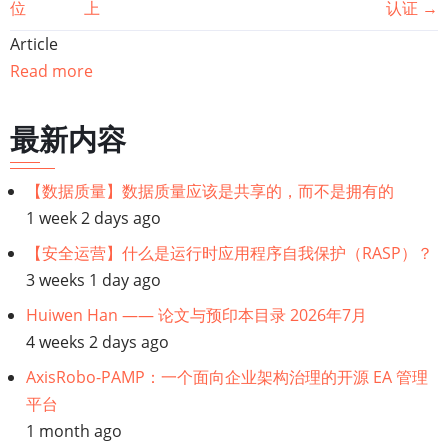
位
上
认证
→
籍
Article
遍
Read more
历
最新内容
链
【数据质量】数据质量应该是共享的，而不是拥有的
接：
1 week 2 days ago
IT
【安全运营】什么是运行时应用程序自我保护（RASP）？
3 weeks 1 day ago
系
Huiwen Han —— 论文与预印本目录 2026年7月
4 weeks 2 days ago
统
AxisRobo-PAMP：一个面向企业架构治理的开源 EA 管理
架
平台
1 month ago
构