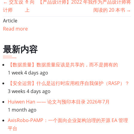
书
←
交互设
⤊
向
【产品设计师】2022 年我作为产品设计师将
计师
上
阅读的 20 本书
→
籍
Article
遍
Read more
历
最新内容
链
【数据质量】数据质量应该是共享的，而不是拥有的
接：
1 week 4 days ago
产
【安全运营】什么是运行时应用程序自我保护（RASP）？
3 weeks 4 days ago
品
Huiwen Han —— 论文与预印本目录 2026年7月
1 month ago
设
AxisRobo-PAMP：一个面向企业架构治理的开源 EA 管理
计
平台