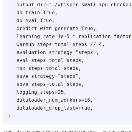
   output_dir="./whisper-small-ipu-checkpoi
   do_train=True,

   do_eval=True,

   predict_with_generate=True,

   learning_rate=1e-5 * replication_factor,
   warmup_steps=total_steps // 4,

   evaluation_strategy="steps",

   eval_steps=total_steps,

   max_steps=total_steps,

   save_strategy="steps",

   save_steps=total_steps,

   logging_steps=25,

   dataloader_num_workers=16,

   dataloader_drop_last=True,
