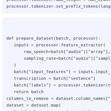
def prepare_dataset(batch, processor):

   inputs = processor.feature_extractor(

       raw_speech=batch["audio"]["array"],

       sampling_rate=batch["audio"]["sampl
   )

   batch["input_features"] = inputs.input_
   transcription = batch["sentence"]

   batch["labels"] = processor.tokenizer(t
   return batch

columns_to_remove = dataset.column_names["t
dataset = dataset.map(
