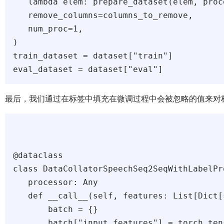
   lambda elem: prepare_dataset(elem, proce
   remove_columns=columns_to_remove,

   num_proc=1,

)

train_dataset = dataset["train"]

最后，我们通过在标签中填充在微调过程中会被忽略的值来对
@dataclass

class DataCollatorSpeechSeq2SeqWithLabelPro
   processor: Any

   def __call__(self, features: List[Dict[
       batch = {}

       batch["input_features"] = torch.ten