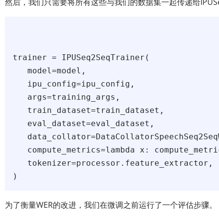
然后，我们只需要将所有这些与我们的数据集一起传递给IPUSeq2S
trainer = IPUSeq2SeqTrainer(

   model=model,

   ipu_config=ipu_config,

   args=training_args,

   train_dataset=train_dataset,

   eval_dataset=eval_dataset,

   data_collator=DataCollatorSpeechSeq2Seq
   compute_metrics=lambda x: compute_metri
   tokenizer=processor.feature_extractor,

为了衡量WER的改进，我们在微调之前运行了一个评估步骤。