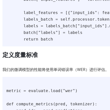
       label_features = [{"input_ids": fea
       labels_batch = self.processor.token
       labels = labels_batch["input_ids"].
       batch["labels"] = labels

定义度量标准
我们的微调模型的性能将使用单词错误率（WER）进行评估。
metric = evaluate.load("wer")

def compute_metrics(pred, tokenizer):
