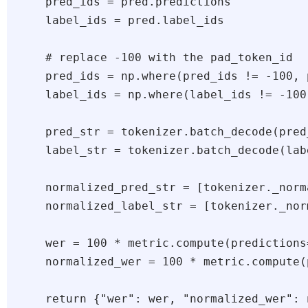
    pred_ids = pred.predictions

    label_ids = pred.label_ids

    # replace -100 with the pad_token_id

    pred_ids = np.where(pred_ids != -100, 
    label_ids = np.where(label_ids != -100
    pred_str = tokenizer.batch_decode(pred
    label_str = tokenizer.batch_decode(lab
    normalized_pred_str = [tokenizer._norm
    normalized_label_str = [tokenizer._nor
    wer = 100 * metric.compute(predictions
    normalized_wer = 100 * metric.compute(
    return {"wer": wer, "normalized_wer": 