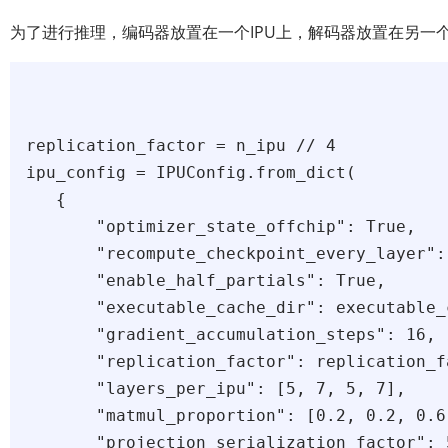
为了进行推理，编码器放置在一个IPU上，解码器放置在另一个
replication_factor = n_ipu // 4

ipu_config = IPUConfig.from_dict(

   {

       "optimizer_state_offchip": True,

       "recompute_checkpoint_every_layer": 
       "enable_half_partials": True,

       "executable_cache_dir": executable_c
       "gradient_accumulation_steps": 16,

       "replication_factor": replication_fa
       "layers_per_ipu": [5, 7, 5, 7],

       "matmul_proportion": [0.2, 0.2, 0.6,
       "projection_serialization_factor": 5