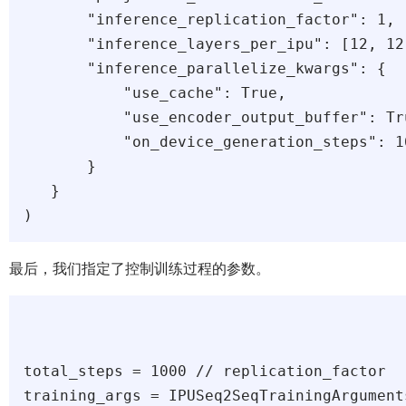
       "inference_replication_factor": 1,

       "inference_layers_per_ipu": [12, 12]
       "inference_parallelize_kwargs": {

           "use_cache": True,

           "use_encoder_output_buffer": Tru
           "on_device_generation_steps": 16
       }

   }

最后，我们指定了控制训练过程的参数。
total_steps = 1000 // replication_factor

training_args = IPUSeq2SeqTrainingArguments