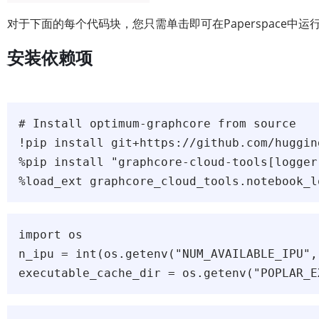
对于下面的每个代码块，您只需单击即可在Paperspace中
安装依赖项
# Install optimum-graphcore from source 

!pip install git+https://github.com/huggin
%pip install "graphcore-cloud-tools[logger
import os

n_ipu = int(os.getenv("NUM_AVAILABLE_IPU", 