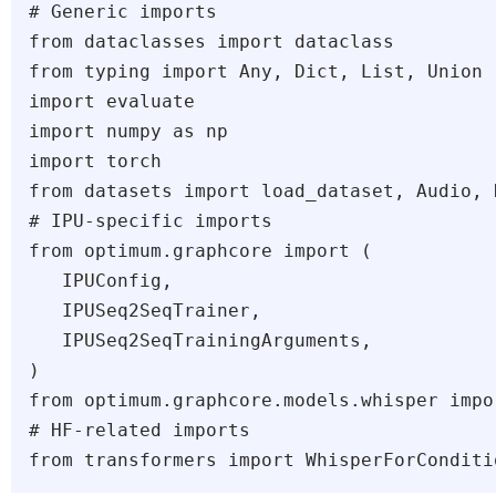
# Generic imports

from dataclasses import dataclass

from typing import Any, Dict, List, Union

import evaluate

import numpy as np

import torch

from datasets import load_dataset, Audio, 
# IPU-specific imports

from optimum.graphcore import (

   IPUConfig, 

   IPUSeq2SeqTrainer, 

   IPUSeq2SeqTrainingArguments, 

)

from optimum.graphcore.models.whisper impo
# HF-related imports
