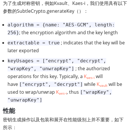
为了生成对称密钥，例如Kvault、Kaes-i，我们使用具有以下
参数的SubtleCrypto.generateKey（）：
algorithm = {name: "AES-GCM", length:
; the encryption algorithm and the key length
256}
; indicates that the key will be
extractable = true
later exported
keyUsages = ["encrypt", "decrypt",
; the authorized
"wrapKey", "unwrapKey"]
operations for this key. Typically, a
K
will
aes-i
have
while
K
will be
["encrypt", "decrypt"]
vault
used to wrap/unwrap
K
, thus
["wrapKey",
aes-i
"unwrapKey"]
性能
密钥生成操作以及包装和展开在性能级别上并不重要，如下
所示：