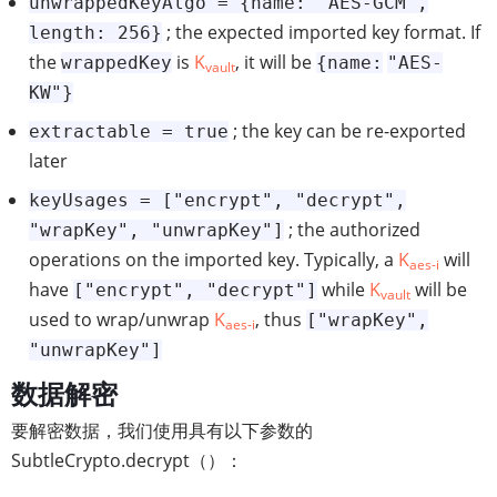
unwrappedKeyAlgo = {name: "AES-GCM",
; the expected imported key format. If
length: 256}
the
is
K
, it will be
wrappedKey
{name:
"AES-
vault
KW"}
; the key can be re-exported
extractable = true
later
keyUsages = ["encrypt", "decrypt",
; the authorized
"wrapKey", "unwrapKey"]
operations on the imported key. Typically, a
K
will
aes-i
have
while
K
will be
["encrypt", "decrypt"]
vault
used to wrap/unwrap
K
, thus
["wrapKey",
aes-i
"unwrapKey"]
数据解密
要解密数据，我们使用具有以下参数的
SubtleCrypto.decrypt（）：