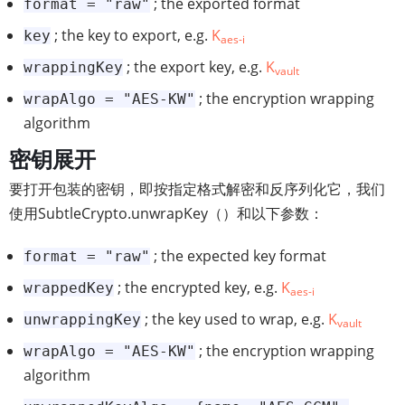
; the exported format
format = "raw"
; the key to export, e.g.
K
key
aes-i
; the export key, e.g.
K
wrappingKey
vault
; the encryption wrapping
wrapAlgo = "AES-KW"
algorithm
密钥展开
要打开包装的密钥，即按指定格式解密和反序列化它，我们
使用SubtleCrypto.unwrapKey（）和以下参数：
; the expected key format
format = "raw"
; the encrypted key, e.g.
K
wrappedKey
aes-i
; the key used to wrap, e.g.
K
unwrappingKey
vault
; the encryption wrapping
wrapAlgo = "AES-KW"
algorithm