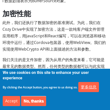
ℹ️ 数据必须表示为BufferSource对象。
加密性能
此外，我们还执行了数据加密的基准测试。为此，我们在
Cozy Drive中实现了加密方法，这是一款纯客户端文件管理
应用程序，用JavaScript和React编写，可以在浏览器和移动
环境中运行，通过Cordova包装器，使用WebView。我们的
实现使用WebCrypto API和上面描述的方法和参数。
我们关注的是文件加密，因为从用户的角度来看，它可能是
最常见的数据类型。然而，任何类型的数据都可以与此实现
一起使用，因为加密模块作为web模块与应用程序逻辑分
We use cookies on this site to enhance your user
experience
离。所有代码都是开源的，可以在Github上获得。
更多信息
By clicking the Accept button, you agree to us doing so.
除了加密成本本身，我们还评估了读取成本，因为这是加密
文件的必要步骤。
Accept
No, thanks
我们在以下环境中进行了测试：