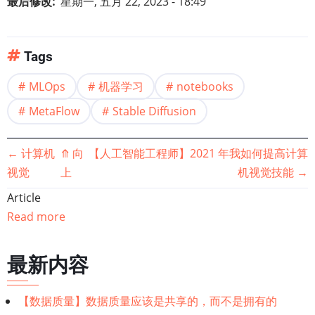
最后修改
星期一, 五月 22, 2023 - 18:49
Tags
MLOps
机器学习
notebooks
MetaFlow
Stable Diffusion
书
←
计算机
⤊
向
【人工智能工程师】2021 年我如何提高计算
视觉
上
机视觉技能
→
籍
Article
遍
Read more
历
最新内容
链
【数据质量】数据质量应该是共享的，而不是拥有的