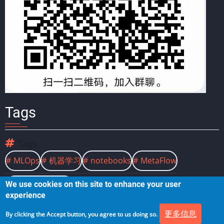
Tags
Tags
MLOps
机器学习
notebooks
MetaFlow
We use cookies on this site to enhance your user
Stable Diffusion
experience
更多信息
By clicking the Accept button, you agree to us doing so.