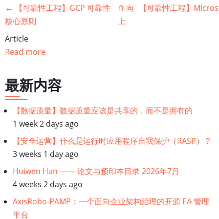
书
←
【可靠性工程】GCP 可靠性
⤊
向
【可靠性工程】Micros
核心原则
上
籍
Article
遍
Read more
历
最新内容
链
【数据质量】数据质量应该是共享的，而不是拥有的
接：
1 week 2 days ago
【可
【安全运营】什么是运行时应用程序自我保护（RASP）？
3 weeks 1 day ago
靠
Huiwen Han —— 论文与预印本目录 2026年7月
4 weeks 2 days ago
性
AxisRobo-PAMP：一个面向企业架构治理的开源 EA 管理
工
平台