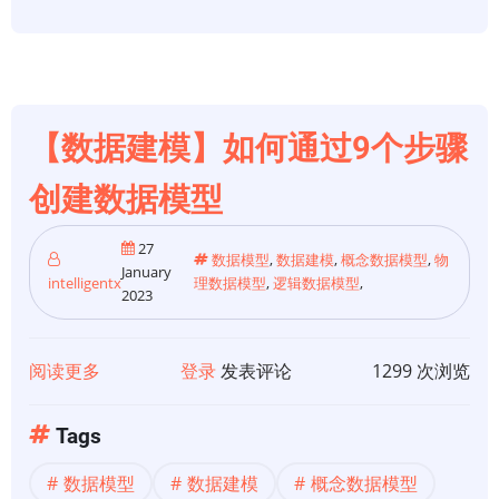
架
构
与
信
息
【数据建模】如何通过9个步骤
架
构
创建数据模型
的
区
27
数据模型
,
数据建模
,
概念数据模型
,
物
January
别
intelligentx
理数据模型
,
逻辑数据模型
,
2023
阅读更多
关
登录
发表评论
1299 次浏览
于
【数
Tags
据
数据模型
数据建模
概念数据模型
建