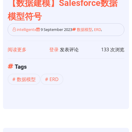
【数据建模】Salesforce数据
模型符号
intelligentx
9 September 2023
数据模型
,
ERD
,
阅读更多
关
登录
发表评论
133 次浏览
于
【数
Tags
据
数据模型
ERD
建
模】
Salesforce
数
据
模
型