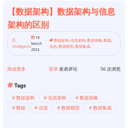
模
型：
【数据架构】数据架构与信息
现
架构的区别
代
数
18
据
数据架构
,
信息架构
,
数据策略
,
数据
,
March
intelligentx
信息
,
数据模型
,
数据集成
,
平
2023
台
的
阅读更多
关
登录
发表评论
56 次浏览
基
于
石
【数
Tags
据
数据架构
信息架构
数据策略
架
构】
数据
信息
数据模型
数据集成
数
据