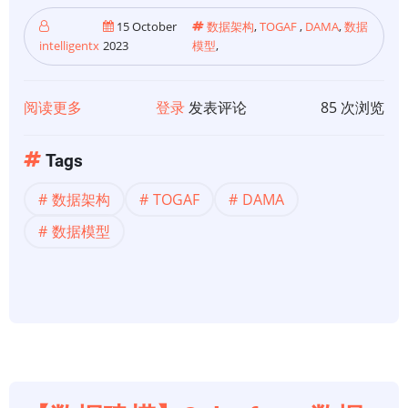
15 October
数据架构
,
TOGAF
,
DAMA
,
数据
intelligentx
2023
模型
,
阅读更多
关
登录
发表评论
85 次浏览
于
【数
Tags
据
数据架构
TOGAF
DAMA
架
构】
数据模型
什
么
是
数
据
架
构？