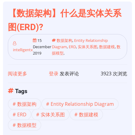
据
管
【数据架构】什么是实体关系
理
数
图(ERD)?
据
的
15
数据架构
,
Entity Relationship
框
December
Diagram
,
ERD
,
实体关系图
,
数据建模
,
数
intelligentx
2019
据模型
,
架
阅读更多
关
登录
发表评论
3923 次浏览
于
【数
Tags
据
数据架构
Entity Relationship Diagram
架
构】
ERD
实体关系图
数据建模
什
数据模型
么