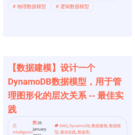
模】
物理数据模型
逻辑数据模型
如
何
通
过
9
个
步
【数据建模】设计一个
骤
创
DynamoDB数据模型，用于管
建
理图形化的层次关系 -- 最佳实
数
据
践
模
型
26
AWS
,
DynamoDB
,
数据建模
,
数据模
January
intelligentx
型
,
最佳实践
,
数据库
,