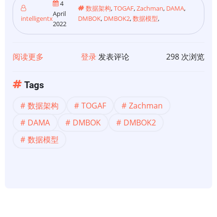
管
4
数据架构
,
TOGAF
,
Zachman
,
DAMA
,
理
April
intelligentx
DMBOK
,
DMBOK2
,
数据模型
,
2022
图
形
化
阅读更多
关
登录
发表评论
298 次浏览
的
于
层
【企
Tags
次
业
关
数据架构
TOGAF
Zachman
架
系
构】
DAMA
DMBOK
DMBOK2
-
什
数据模型
-
么
查
是
询
数
分
据
层
架
数
构？