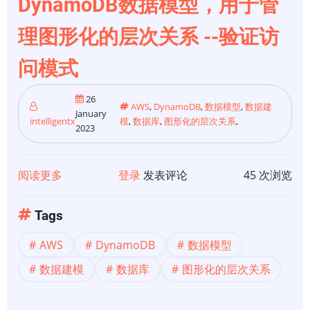
DynamoDB数据模型，用于管
用
理图形化的层次关系 --验证访
于
管
问模式
理
图
26
AWS
,
DynamoDB
,
数据模型
,
数据建
形
January
intelligentx
模
,
数据库
,
图形化的层次关系
,
2023
化
的
层
阅读更多
关
登录
发表评论
45 次浏览
次
于
关
【数
Tags
系
据
-
AWS
DynamoDB
数据模型
建
-
模】
数据建模
数据库
图形化的层次关系
最
设
佳
计