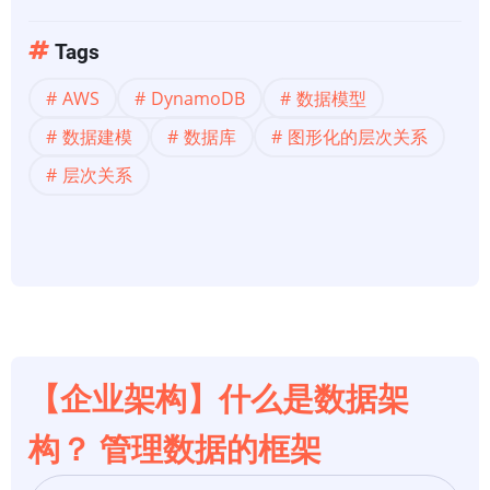
次
于
关
【数
Tags
系
据
-
AWS
DynamoDB
数据模型
建
-
模】
数据建模
数据库
图形化的层次关系
验
设
层次关系
证
计
访
一
问
个
模
DynamoDB
式
数
据
模
【企业架构】什么是数据架
型，
用
构？ 管理数据的框架
于