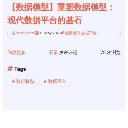
符
【数据模型】重塑数据模型：
号
现代数据平台的基石
intelligentx
13 May 2023
数据模型
,
数据平台
,
阅读更多
关
登录
发表评论
78 次浏览
于
【数
Tags
据
数据模型
数据平台
模
型】
重
塑
数
据