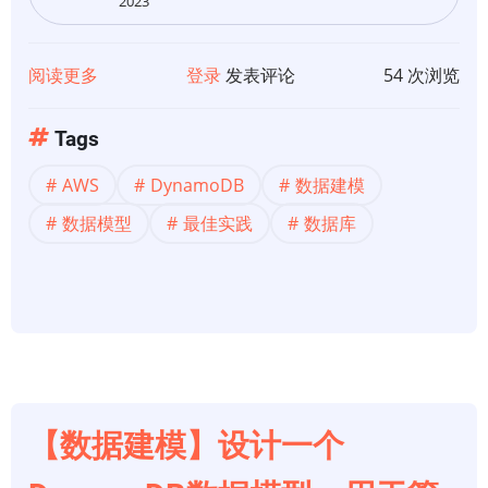
2023
阅读更多
关
登录
发表评论
54 次浏览
于
【数
Tags
据
AWS
DynamoDB
数据建模
建
模】
数据模型
最佳实践
数据库
设
计
一
个
DynamoDB
数
据
【数据建模】设计一个
模
型，