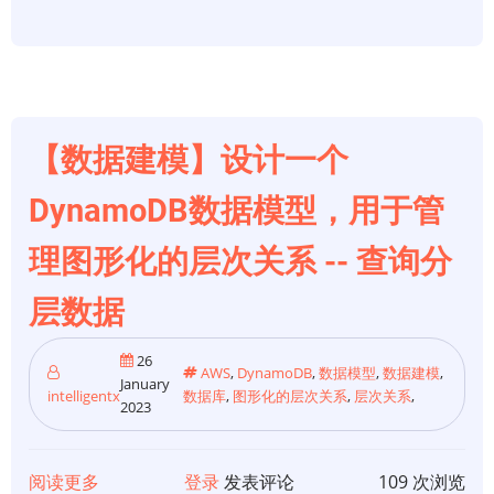
实
一
践
个
DynamoDB
数
据
【数据建模】设计一个
模
型，
DynamoDB数据模型，用于管
用
理图形化的层次关系 -- 查询分
于
管
层数据
理
图
26
AWS
,
DynamoDB
,
数据模型
,
数据建模
,
形
January
intelligentx
数据库
,
图形化的层次关系
,
层次关系
,
2023
化
的
层
阅读更多
关
登录
发表评论
109 次浏览