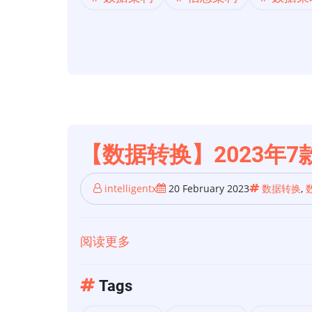
架
构】
数
据
架
构
与
信
【数据转换】2023年
息
架
intelligentx
20 February 2023
数据转换
,
构
的
阅读更多
关
区
于
别
【数
Tags
据