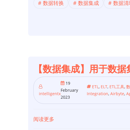
数据转换
数据集成
数据清
转
换】
2023
年
7
款
最
佳
【数据集成】用于数据
数
据
19
ETL
,
ELT
,
ETL工具
,
February
转
intelligentx
Integration
,
Airbyte
,
A
2023
换
工
具
阅读更多
关
（优
于