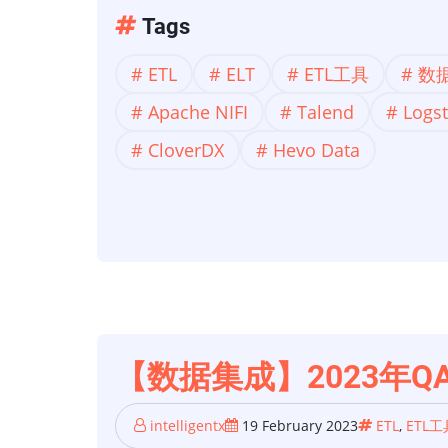
点、
【数
Tags
缺
据
ETL
ELT
ETL工具
数
点、
集
最
Apache NIFI
成】
Talend
Logs
佳）
用
CloverDX
Hevo Data
于
数
据
集
成
的
最
【数据集成】2023年Q
佳
免
intelligentx
19 February 2023
ETL
,
ETL工
费