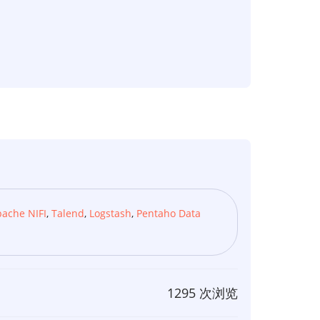
ache NIFI
,
Talend
,
Logstash
,
Pentaho Data
1295 次浏览