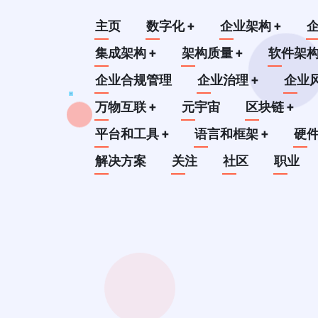
跳
Main
主页
数字化
+
企业架构
+
转
到
集成架构
+
架构质量
+
软件架
navigation
主
企业合规管理
企业治理
+
企业
要
万物互联
+
元宇宙
区块链
+
内
平台和工具
+
语言和框架
+
硬
容
解决方案
关注
社区
职业