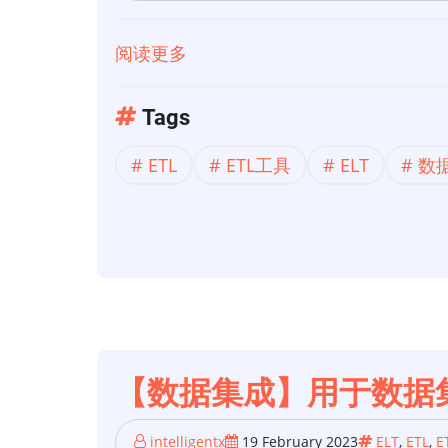
开
阅读更多
关
源
于
ETL
【数
工
Tags
据
具
ETL
ETL工具
ELT
数
集
成】
2023
年
QA
团
队
的
【数据集成】用于数据集
10
个
intelligentx
19 February 2023
ELT
,
ETL
,
E