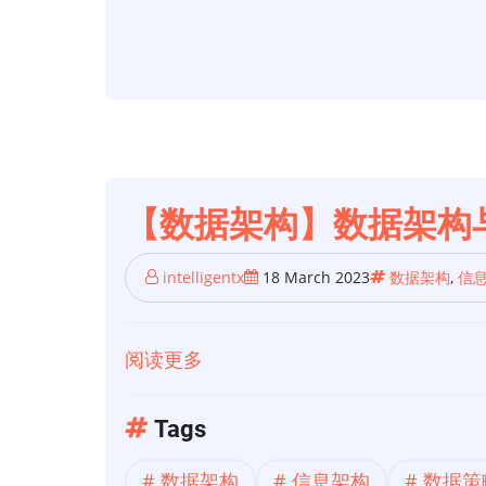
构】
什
么
是
数
据
架
【数据架构】数据架构
构？
数
intelligentx
18 March 2023
数据架构
,
信
据
管
阅读更多
关
理
于
蓝
【数
Tags
图
据
数据架构
信息架构
数据策