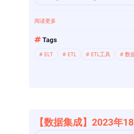
最
佳
阅读更多
关
开
于
源
【数
Tags
ETL
据
工
ELT
ETL
ETL工具
数
集
具
成】
用
于
数
据
集
成
【数据集成】2023年1
的