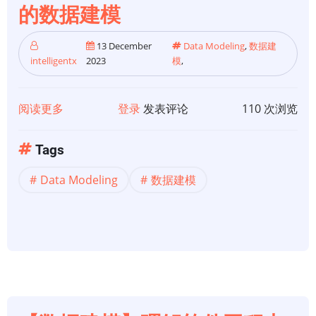
的数据建模
命
名
13 December
Data Modeling
,
数据建
约
intelligentx
2023
模
,
定
阅读更多
关
登录
发表评论
110 次浏览
于
【数
Tags
据
Data Modeling
数据建模
建
模】
现
代
数
据
堆