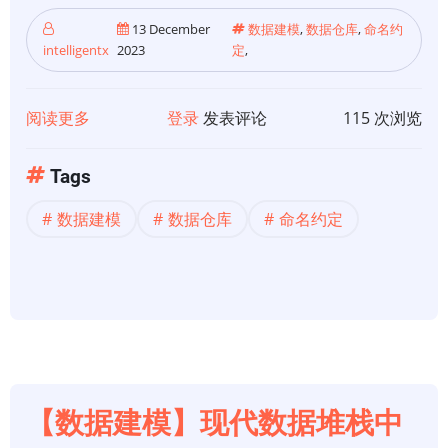
13 December
数据建模
,
数据仓库
,
命名约
intelligentx
2023
定
,
阅读更多
关
登录
发表评论
115 次浏览
于
【数
Tags
据
数据建模
数据仓库
命名约定
建
模】
构
建
数
据
仓
库
【数据建模】现代数据堆栈中
——