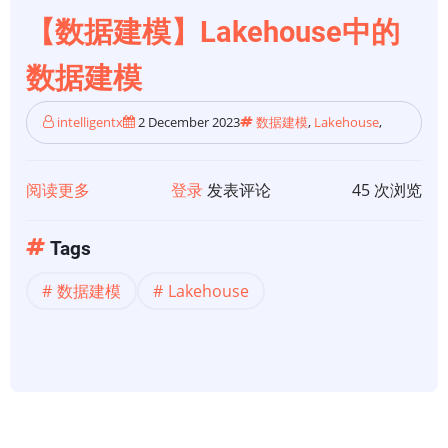
的
【数据建模】Lakehouse中的
数
数据建模
据
分
intelligentx
2 December 2023
数据建模
,
Lakehouse
,
层
原
则
阅读更多
关
登录
发表评论
45 次浏览
于
【数
Tags
据
数据建模
Lakehouse
建
模】
Lakehouse
中
的
数