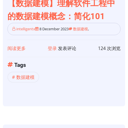
栈
【数据建模】理解软件工程中
中
的数据建模概念：简化101
的
数
intelligentx
8 December 2023
数据建模
,
据
建
模
阅读更多
关
登录
发表评论
124 次浏览
于
【数
Tags
据
数据建模
建
模】
理
解
软
件
工