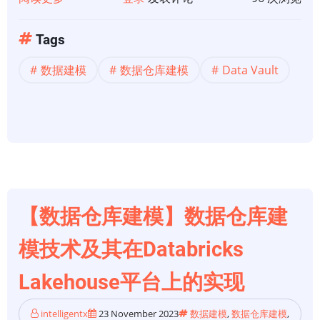
于
【数
Tags
据
数据建模
数据仓库建模
Data Vault
仓
库
建
模】
在
Databricks
Lakehouse
平
【数据仓库建模】数据仓库建
台
模技术及其在Databricks
上
实
Lakehouse平台上的实现
现
数
intelligentx
23 November 2023
数据建模
,
数据仓库建模
,