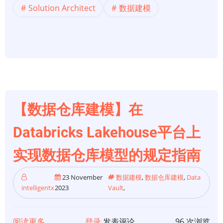
数
Solution Architect
数据建模
据
建
模
的
三
兄
弟：
【数据仓库建模】在
Kimball、
Inmon
Databricks Lakehouse平台上
和
Data
实现数据仓库模型的规定指南
Vault
23 November
数据建模
,
数据仓库建模
,
Data
intelligentx
2023
Vault
,
阅读更多
关
登录
发表评论
96 次浏览