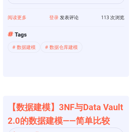
据
仓
阅读更多
关
登录
发表评论
113 次浏览
库
于
模
【数
型
Tags
据
的
数据建模
数据仓库建模
仓
规
库
定
建
指
模】
南
数
据
仓
库
【数据建模】3NF与Data Vault
建
2.0的数据建模——简单比较
模
技