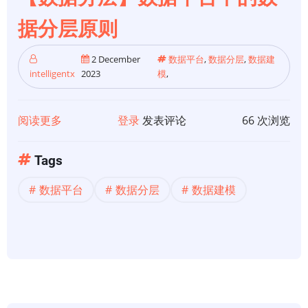
据分层原则
2 December
数据平台
,
数据分层
,
数据建
intelligentx
2023
模
,
阅读更多
关
登录
发表评论
66 次浏览
于
【数
Tags
据
数据平台
数据分层
数据建模
分
层】
数
据
平
台
中