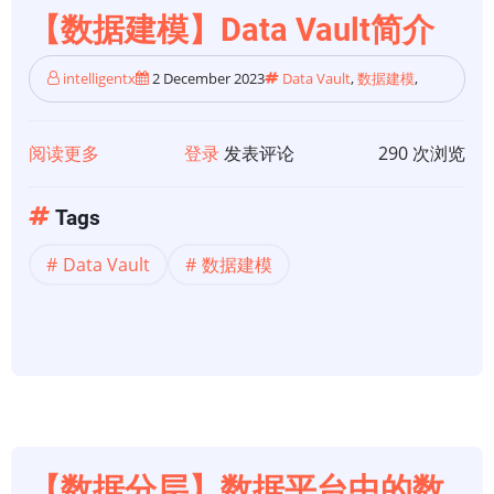
程
【数据建模】Data Vault简介
中
的
intelligentx
2 December 2023
Data Vault
,
数据建模
,
数
据
阅读更多
关
登录
发表评论
290 次浏览
建
于
模
【数
Tags
概
据
念：
Data Vault
数据建模
建
简
模】
化
Data
101
Vault
简
介
【数据分层】数据平台中的数