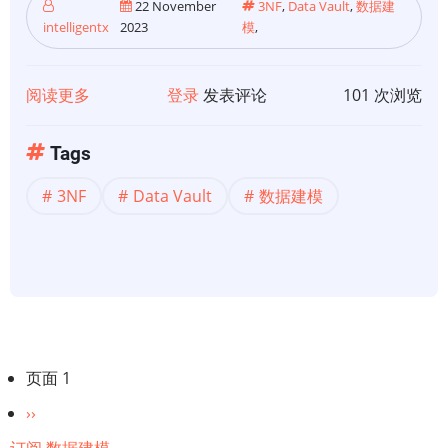
22 November
3NF
,
Data Vault
,
数据建
术
intelligentx
2023
模
,
及
其
阅读更多
关
登录
发表评论
101 次浏览
在
于
Databricks
【数
Lakehouse
Tags
据
平
3NF
Data Vault
数据建模
建
台
模】
上
3NF
的
与
实
Data
现
Vault
2.0
分
页面 1
的
页
下
››
数
一
据
订阅 数据建模