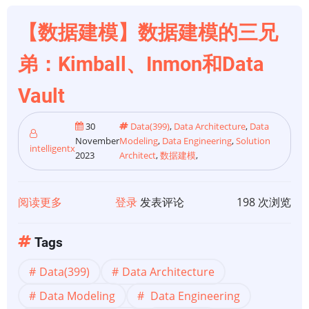
据
建
【数据建模】数据建模的三兄
模
弟：Kimball、Inmon和Data
Vault
30
Data(399)
,
Data Architecture
,
Data
November
Modeling
,
Data Engineering
,
Solution
intelligentx
2023
Architect
,
数据建模
,
阅读更多
关
登录
发表评论
198 次浏览
于
【数
Tags
据
Data(399)
Data Architecture
建
模】
Data Modeling
Data Engineering