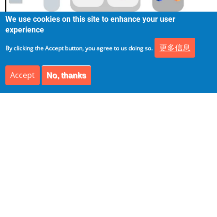
We use cookies on this site to enhance your user
experience
Data Vault Modeling
更多信息
By clicking the Accept button, you agree to us doing so.
Data Vault建模图示例：
Accept
No, thanks
Data Vault Modeling Example