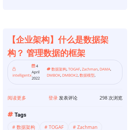
数
据
架
构？
概
【企业架构】什么是数据架
述
和
构？ 管理数据的框架
最
佳
4
数据架构
,
TOGAF
,
Zachman
,
DAMA
,
实
April
intelligentx
DMBOK
,
DMBOK2
,
数据模型
,
2022
践
阅读更多
关
登录
发表评论
298 次浏览
于
【企
Tags
业
数据架构
TOGAF
Zachman
架