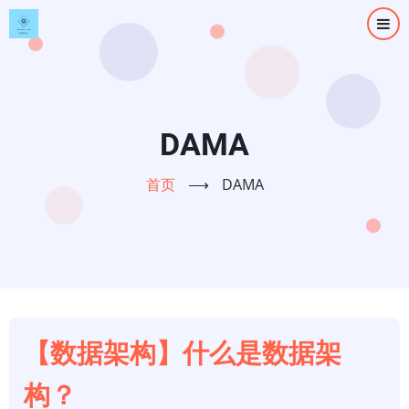
跳
转
到
主
要
内
DAMA
容
首页
⟶
DAMA
【数据架构】什么是数据架
构？