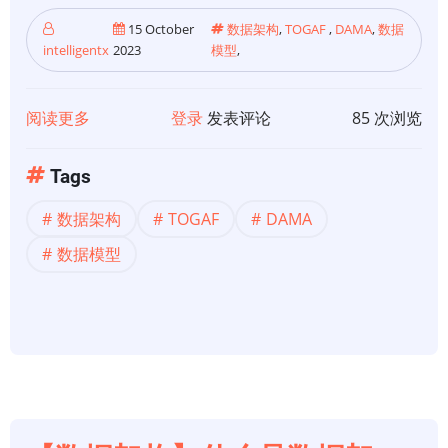
15 October
数据架构
,
TOGAF
,
DAMA
,
数据
intelligentx
2023
模型
,
阅读更多
关
登录
发表评论
85 次浏览
于
【数
Tags
据
数据架构
TOGAF
DAMA
架
构】
数据模型
什
么
是
数
据
架
构？