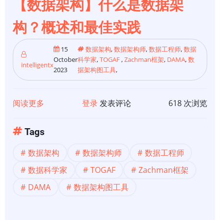
【数据架构】什么是数据架
构？概述和最佳实践
15
数据架构
,
数据架构师
,
数据工程师
,
数据
October
科学家
,
TOGAF
,
Zachman框架
,
DAMA
,
数
intelligentx
2023
据架构图工具
,
阅读更多
关
登录
发表评论
618 次浏览
于
【数
Tags
据
数据架构
数据架构师
数据工程师
架
构】
数据科学家
TOGAF
Zachman框架
什
DAMA
数据架构图工具
么
是