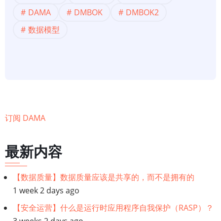
构】
DAMA
DMBOK
DMBOK2
什
数据模型
么
是
数
据
架
构？
订阅 DAMA
管
理
数
最新内容
据
的
【数据质量】数据质量应该是共享的，而不是拥有的
框
1 week 2 days ago
架
【安全运营】什么是运行时应用程序自我保护（RASP）？
3 weeks 2 days ago