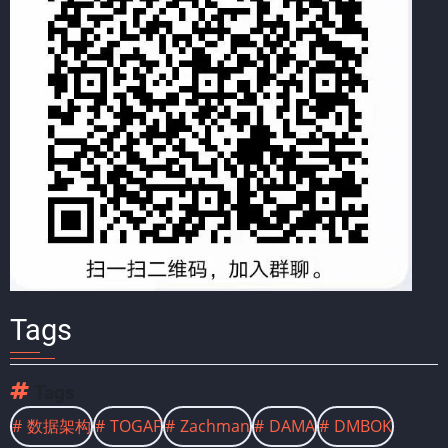
Tags
Tags
数据架构
TOGAF
Zachman
DAMA
DMBOK