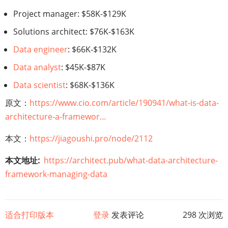
Project manager: $58K-$129K
Solutions architect: $76K-$163K
Data engineer
: $66K-$132K
Data analyst
: $45K-$87K
Data scientist
: $68K-$136K
原文：
https://www.cio.com/article/190941/what-is-data-
architecture-a-framewor…
本文：
https://jiagoushi.pro/node/2112
本文地址
https://architect.pub/what-data-architecture-
framework-managing-data
适合打印版本
登录
发表评论
298 次浏览