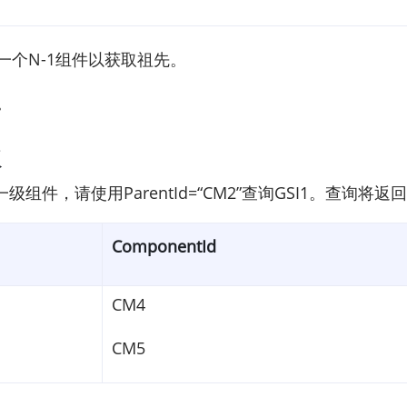
一个N-1组件以获取祖先。
。
级
件，请使用ParentId=“CM2”查询GSI1。查询将返
ComponentId
CM4
CM5