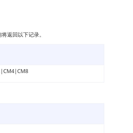
查询将返回以下记录。
2|CM4|CM8