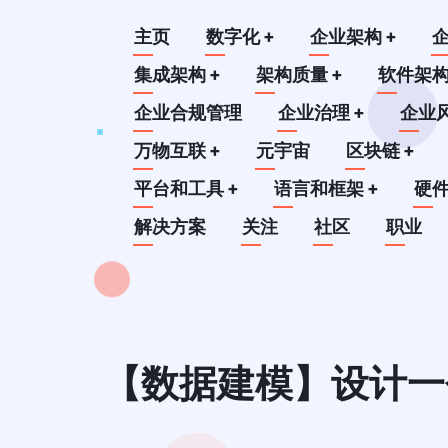
跳
Main
主页
数字化
+
企业架构
+
转
到
集成架构
+
架构质量
+
软件架
navigation
主
企业合规管理
企业治理
+
企业
要
万物互联
+
元宇宙
区块链
+
内
平台和工具
+
语言和框架
+
硬
容
解决方案
关注
社区
职业
【数据建模】设计一个