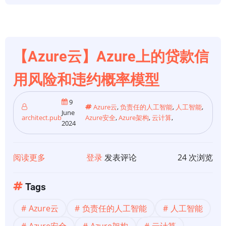
同
态
加
密
【Azure云】Azure上的贷款信
用风险和违约概率模型
9
Azure云
,
负责任的人工智能
,
人工智能
,
June
architect.pub
Azure安全
,
Azure架构
,
云计算
,
2024
阅读更多
关
登录
发表评论
24 次浏览
于
【Azure
Tags
云】
Azure云
负责任的人工智能
人工智能
Azure
上
Azure安全
Azure架构
云计算