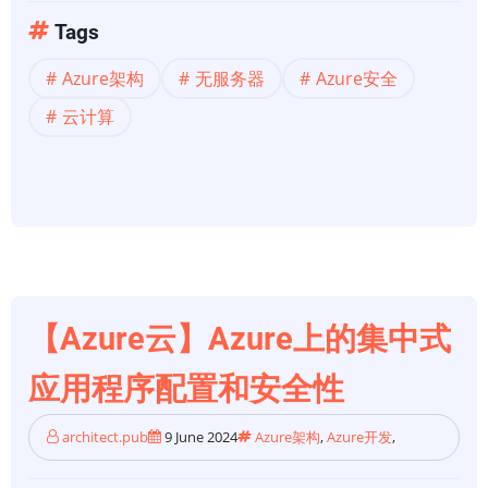
【Azure
Tags
云】
Azure架构
无服务器
Azure安全
Azure
上
云计算
的
虚
拟
网
络
集
成
【Azure云】Azure上的集中式
无
服
应用程序配置和安全性
务
器
architect.pub
9 June 2024
Azure架构
,
Azure开发
,
微