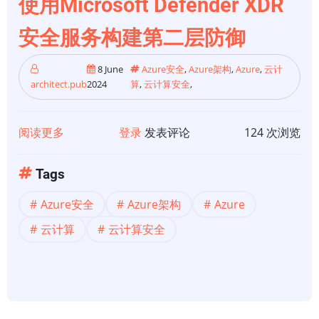
使用Microsoft Defender XDR
Microsoft
Defender
安全服务构建第二层防御
XDR
安
8 June
Azure安全
,
Azure架构
,
Azure
,
云计
全
architect.pub
2024
算
,
云计算安全
,
服
务
阅读更多
关
登录
发表评论
124 次浏览
于
【Azure
Tags
云】
Azure安全
Azure架构
Azure
Azure
威
云计算
云计算安全
胁
评
估-
使