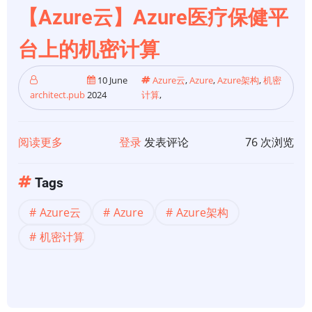
分
【Azure云】Azure医疗保健平
段
保
台上的机密计算
护
和
10 June
Azure云
,
Azure
,
Azure架构
,
机密
architect.pub
2024
计算
,
管
理
工
阅读更多
关
登录
发表评论
76 次浏览
作
于
负
【Azure
Tags
载
云】
Azure云
Azure
Azure架构
Azure
医
机密计算
疗
保
健
平