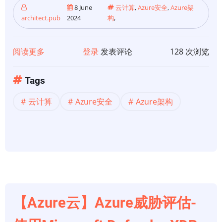
和
8 June
云计算
,
Azure安全
,
Azure架
安
architect.pub
2024
构
,
全
性
阅读更多
关
登录
发表评论
128 次浏览
于
【Azure
Tags
云】
云计算
Azure安全
Azure架构
Azure
威
胁
评
估-
集
成
Azure
【Azure云】Azure威胁评估-
和