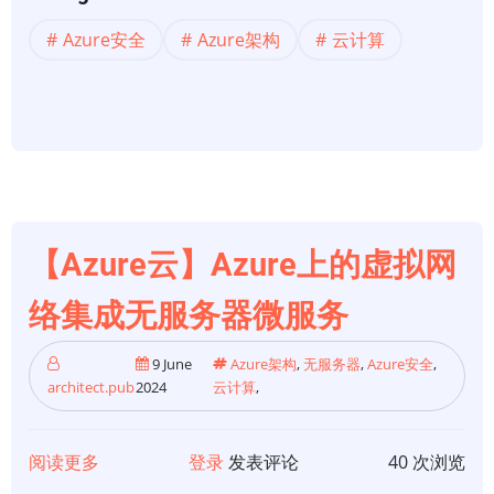
云】
Azure安全
Azure架构
云计算
限
制
Azure
上
的
服
务
间
【Azure云】Azure上的虚拟网
通
络集成无服务器微服务
信
9 June
Azure架构
,
无服务器
,
Azure安全
,
architect.pub
2024
云计算
,
阅读更多
关
登录
发表评论
40 次浏览
于