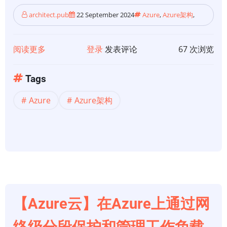
architect.pub
22 September 2024
Azure
,
Azure架构
,
阅读更多
关
登录
发表评论
67 次浏览
于
【Azure
Tags
架
Azure
Azure架构
构】
Azure
上
的
关
键
任
务
【Azure云】在Azure上通过网
基