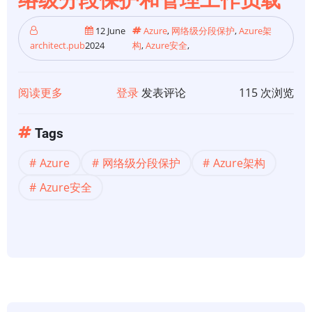
络级分段保护和管理工作负载
线
架
12 June
Azure
,
网络级分段保护
,
Azure架
构
architect.pub
2024
构
,
Azure安全
,
阅读更多
关
登录
发表评论
115 次浏览
于
【Azure
Tags
云】
Azure
网络级分段保护
Azure架构
在
Azure
Azure安全
上
通
过
网
络
级