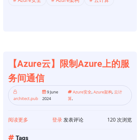
的
贷
款
信
用
风
险
【Azure云】限制Azure上的服
和
违
务间通信
约
概
9 June
Azure安全
,
Azure架构
,
云计
architect.pub
2024
算
,
率
模
型
阅读更多
关
登录
发表评论
120 次浏览
于
【Azure
Tags