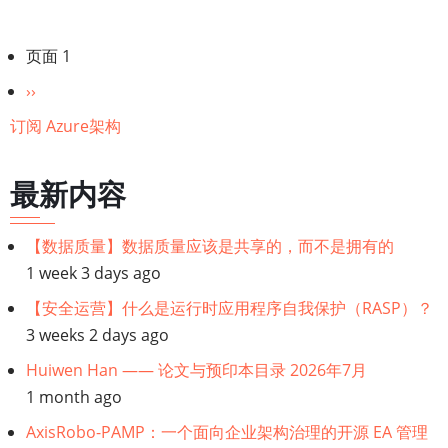
用
Microsoft
分
页面 1
Defender
页
XDR
下
››
安
一
订阅 Azure架构
全
页
服
最新内容
务
构
【数据质量】数据质量应该是共享的，而不是拥有的
建
1 week 3 days ago
第
二
【安全运营】什么是运行时应用程序自我保护（RASP）？
层
3 weeks 2 days ago
防
Huiwen Han —— 论文与预印本目录 2026年7月
御
1 month ago
AxisRobo-PAMP：一个面向企业架构治理的开源 EA 管理