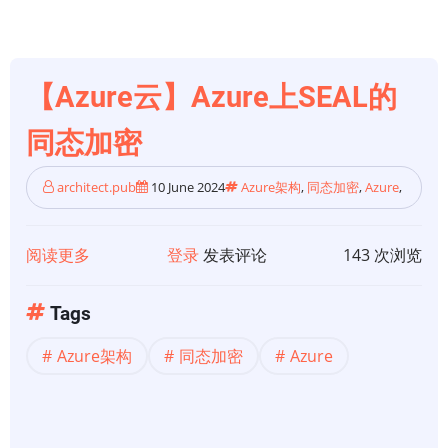
台
上
的
【Azure云】Azure上SEAL的
机
密
同态加密
计
算
architect.pub
10 June 2024
Azure架构
,
同态加密
,
Azure
,
阅读更多
关
登录
发表评论
143 次浏览
于
【Azure
Tags
云】
Azure架构
同态加密
Azure
Azure
上
SEAL
的