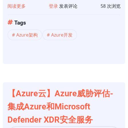
服
阅读更多
关
登录
发表评论
58 次浏览
务
于
【Azure
Tags
云】
Azure架构
Azure开发
Azure
上
的
集
中
式
应
用
【Azure云】Azure威胁评估-
程
集成Azure和Microsoft
序
配
Defender XDR安全服务
置