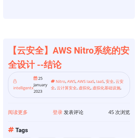
在
云
上
用
数
据
【云安全】AWS Nitro系统的安
加
全设计 --结论
密
确
25
保
Nitro
,
AWS
,
AWS IaaS
,
IaaS
,
安全
,
云安
January
intelligentx
全
,
云计算安全
,
虚拟化
,
虚拟化基础设施
,
安
2023
全
阅读更多
关
登录
发表评论
45 次浏览
于
【云
Tags
安