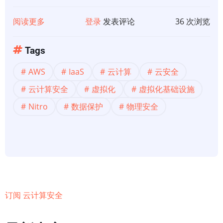
阅读更多
关
登录
发表评论
36 次浏览
于
【云
Tags
安
AWS
IaaS
云计算
云安全
全】
AWS
云计算安全
虚拟化
虚拟化基础设施
Nitro
Nitro
数据保护
物理安全
系
统
的
安
全
设
订阅 云计算安全
计
-
-