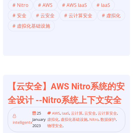
Nitro
AWS
AWS IaaS
IaaS
全】
AWS
安全
云安全
云计算安全
虚拟化
Nitro
虚拟化基础设施
系
统
的
安
全
设
计
【云安全】AWS Nitro系统的安
-
-
全设计 --Nitro系统上下文安全
结
论
25
AWS
,
IaaS
,
云计算
,
云安全
,
云计算安全
,
January
虚拟化
,
虚拟化基础设施
,
Nitro
,
数据保护
,
intelligentx
2023
物理安全
,