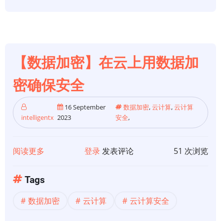
估-
使
用
Microsoft
Defender
【数据加密】在云上用数据加
XDR
安
密确保安全
全
服
16 September
数据加密
,
云计算
,
云计算
intelligentx
2023
安全
,
务
构
建
阅读更多
关
登录
发表评论
51 次浏览
第
于
二
【数
Tags
层
据
数据加密
云计算
云计算安全
防
加
御
密】