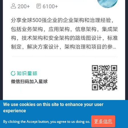
We use cookies on this site to enhance your user
experience
更多信息
By clicking the Accept button, you agree to us doing so.