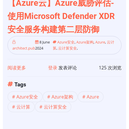
【Azure云】Azure威胁评估-
使用Microsoft Defender XDR
安全服务构建第二层防御
8 June
Azure安全
,
Azure架构
,
Azure
,
云计
architect.pub
2024
算
,
云计算安全
,
阅读更多
关
登录
发表评论
125 次浏览
于
【Azure
Tags
云】
Azure安全
Azure架构
Azure
Azure
威
云计算
云计算安全
胁
评