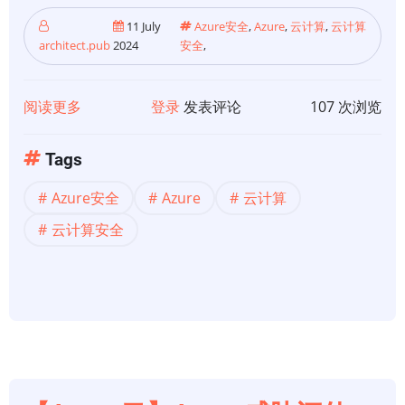
11 July
Azure安全
,
Azure
,
云计算
,
云计算
architect.pub
2024
安全
,
阅读更多
关
登录
发表评论
107 次浏览
于
【Azure
Tags
云】
Azure安全
Azure
云计算
Azure
网
云计算安全
络
安
全
最
佳
实
践