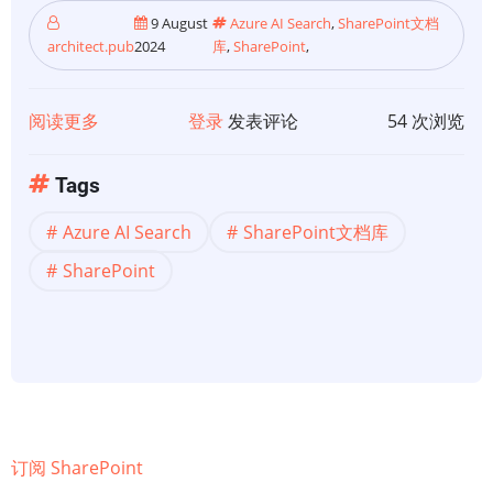
档
9 August
Azure AI Search
,
SharePoint文档
architect.pub
2024
库
,
SharePoint
,
推
荐
（预
阅读更多
关
登录
发表评论
54 次浏览
览）
于
[Azure
Tags
AI
Azure AI Search
SharePoint文档库
Search]
索
SharePoint
引
SharePoint
文
档
库
中
订阅 SharePoint
的