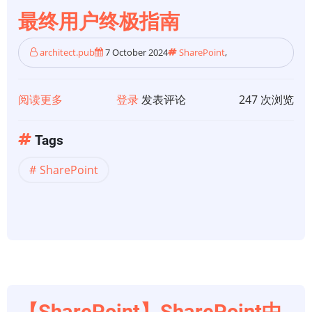
最终用户终极指南
architect.pub
7 October 2024
SharePoint
,
阅读更多
关
登录
发表评论
247 次浏览
于
【SharePoint】
Tags
什
SharePoint
么
是
SharePoint，
为
什
么
使
用