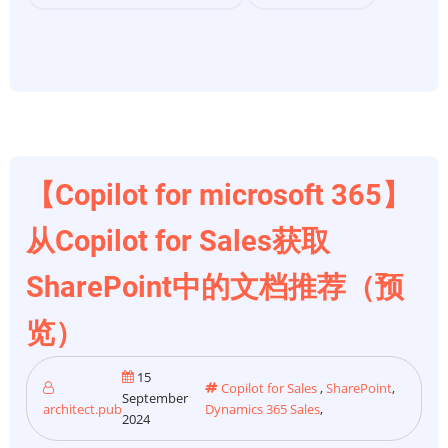
架
概
述
【Copilot for microsoft 365】
从Copilot for Sales获取
SharePoint中的文档推荐（预
览）
15
Copilot for Sales
,
SharePoint
,
September
architect.pub
Dynamics 365 Sales
,
2024