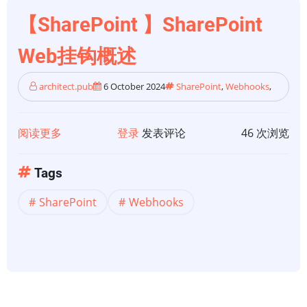
【SharePoint 】SharePoint
Web挂钩概述
architect.pub
6 October 2024
SharePoint
,
Webhooks
,
阅读更多
关
登录
发表评论
46 次浏览
于
【SharePoint
Tags
】
SharePoint
Webhooks
SharePoint
Web
挂
钩
概
述