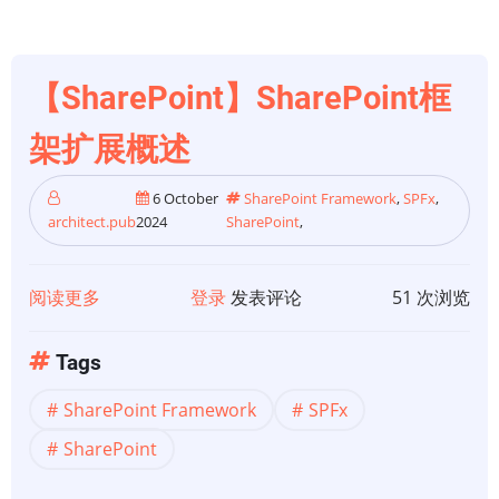
件
概
述
【SharePoint】SharePoint框
架扩展概述
6 October
SharePoint Framework
,
SPFx
,
architect.pub
2024
SharePoint
,
阅读更多
关
登录
发表评论
51 次浏览
于
【SharePoint】
Tags
SharePoint
SharePoint Framework
SPFx
框
架
SharePoint
扩