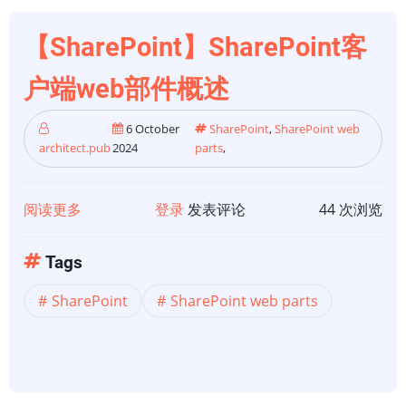
【SharePoint】SharePoint客
户端web部件概述
6 October
SharePoint
,
SharePoint web
architect.pub
2024
parts
,
阅读更多
关
登录
发表评论
44 次浏览
于
【SharePoint】
Tags
SharePoint
SharePoint
SharePoint web parts
客
户
端
web
部