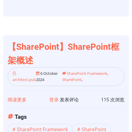
展
概
述
【SharePoint】SharePoint框
架概述
6 October
SharePoint Framework
,
architect.pub
2024
SharePoint
,
阅读更多
关
登录
发表评论
115 次浏览
于
【SharePoint】
Tags
SharePoint
SharePoint Framework
SharePoint
框