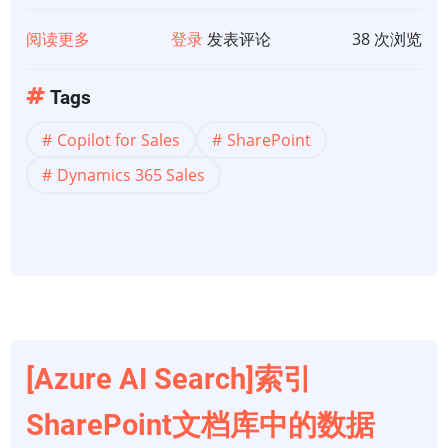
阅读更多
关
登录
发表评论
38 次浏览
于
【Copilot
Tags
for
Copilot for Sales
SharePoint
microsoft
365】
Dynamics 365 Sales
从
Copilot
for
Sales
获
取
SharePoint
[Azure AI Search]索引
中
的
SharePoint文档库中的数据
文