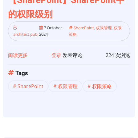
【SharePoint】SharePoint中
它？
的权限级别
最
终
7 October
SharePoint
,
权限管理
,
权限
用
architect.pub
2024
策略
,
户
终
阅读更多
关
登录
发表评论
224 次浏览
极
于
指
【SharePoint】
南
Tags
SharePoint
SharePoint
权限管理
权限策略
中
的
权
限
级
别