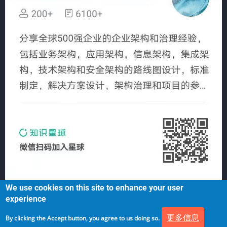
We use cookies on this site to enhance your user
experience
更多信息
By clicking the Accept button, you agree to us doing so.