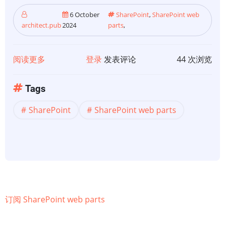
6 October
SharePoint
,
SharePoint web
architect.pub
2024
parts
,
阅读更多
关
登录
发表评论
44 次浏览
于
【SharePoint】
Tags
SharePoint
SharePoint
SharePoint web parts
客
户
端
web
部
件
概
订阅 SharePoint web parts
述