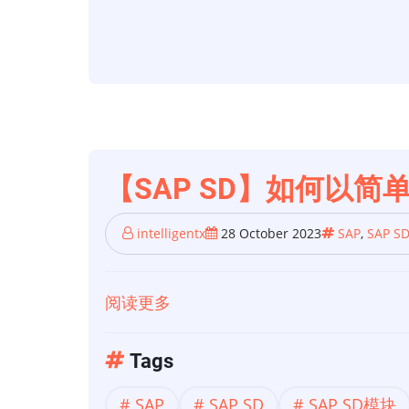
您
现
在
需
要
学
习
【SAP SD】如何以
的
SAP
intelligentx
28 October 2023
SAP
,
SAP S
SD
定
阅读更多
关
价
于
技
【SAP
Tags
巧
SD】
SAP
SAP SD
SAP SD模块