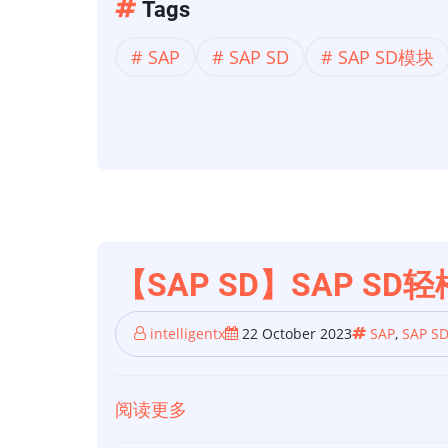
【SAP
Tags
面
SD】
试
SAP
SAP SD
SAP SD模块
如
问
何
题
通
过
简
单
的
步
【SAP SD】SAP SD
骤
创
intelligentx
22 October 2023
SAP
,
SAP S
建
SAP
阅读更多
关
SD
于