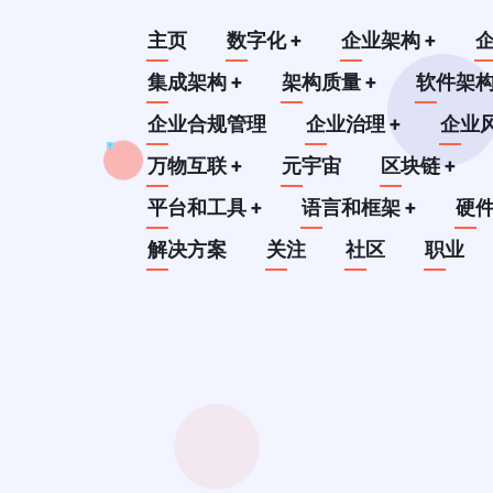
跳
Main
主页
数字化
+
企业架构
+
转
到
集成架构
+
架构质量
+
软件架
navigation
主
企业合规管理
企业治理
+
企业
要
万物互联
+
元宇宙
区块链
+
内
平台和工具
+
语言和框架
+
硬
容
解决方案
关注
社区
职业