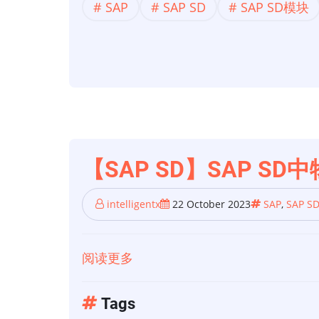
SAP
SAP SD
SAP SD模块
应
链】
如
何
通
过
简
单
【SAP SD】SAP S
步
骤
intelligentx
22 October 2023
SAP
,
SAP S
配
置
阅读更多
关
“按
于
库
【SAP
Tags
存