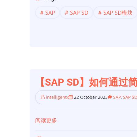
SD】
SAP
SAP SD
SAP SD模块
面
向
新
生
和
有
经
验
【SAP SD】如何通过
者
的
intelligentx
22 October 2023
SAP
,
SAP S
最
佳
阅读更多
关
SAP
于
SD