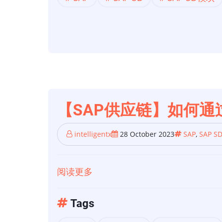
如
何
以
简
单
的
方
式
【SAP供应链】如何通
配
置
intelligentx
28 October 2023
SAP
,
SAP S
按
订
阅读更多
关
单
于
生
【SAP
Tags
产
供