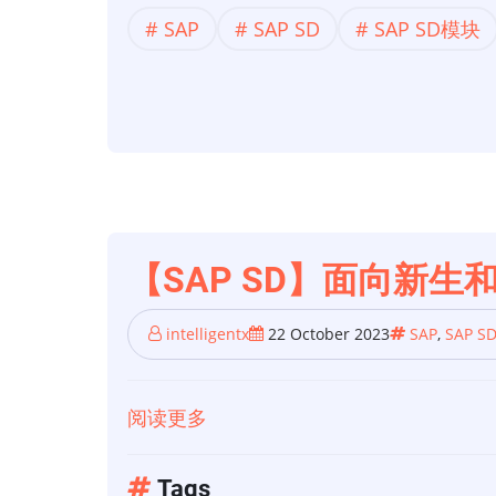
SD】
生
SAP
SAP SD
SAP SD模块
SAP
产”
SD
场
中
景
物
料
确
定
的
【SAP SD】面向新生
简
单
intelligentx
22 October 2023
SAP
,
SAP S
规
则。
阅读更多
关
于
【SAP
Tags