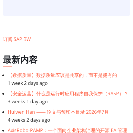
BW/4HANA
中
的
ETL
集
订阅 SAP BW
成
选
最新内容
项
说
明
【数据质量】数据质量应该是共享的，而不是拥有的
1 week 2 days ago
【安全运营】什么是运行时应用程序自我保护（RASP）？
3 weeks 1 day ago
Huiwen Han —— 论文与预印本目录 2026年7月
4 weeks 2 days ago
AxisRobo-PAMP：一个面向企业架构治理的开源 EA 管理