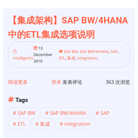
和
分
【集成架构】SAP BW/4HANA
销
流
中的ETL集成选项说明
程
13
SAP BW
,
SAP BW/4HANA
,
SAP
,
December
intelligentx
ETL
,
集成
,
integration
,
2019
阅读更多
关
登录
发表评论
363 次浏览
于
【集
Tags
成
SAP BW
SAP BW/4HANA
SAP
架
构】
ETL
集成
integration
SAP