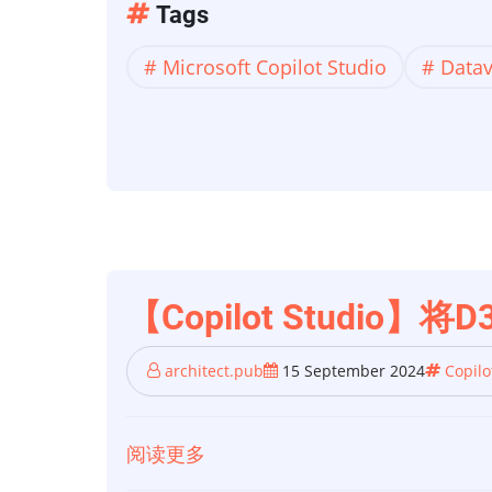
【Copilot
Tags
Studio】
Microsoft Copilot Studio
Datav
使
用
COPILOT
STUDIO
将
Data
Verse
知
【Copilot Studio】
识
添
architect.pub
15 September 2024
Copilo
加
到
阅读更多
关
自
于