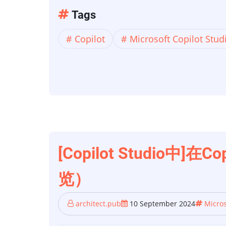
定
【Copilot
Tags
义
Studio】
Copilot
Copilot
Microsoft Copilot Stud
将
中
D365
客
户
服
务
数
据
[Copilot Studio中]
传
览）
递
给
architect.pub
10 September 2024
Micros
Copilot
Studio