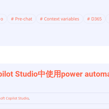
io
Pre-chat
Context variables
D365
在Copilot Studio中使用power 
oft Copilot Studio
,