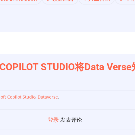
使用COPILOT STUDIO将Data 
oft Copilot Studio
,
Dataverse
,
登录
发表评论