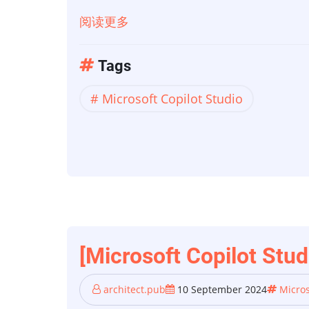
阅读更多
关
于
[Copilot
Tags
Studio
Microsoft Copilot Studio
中]
在
Copilot
Studio
中
使
用
power
[Microsoft Copi
automation
创
architect.pub
10 September 2024
Micros