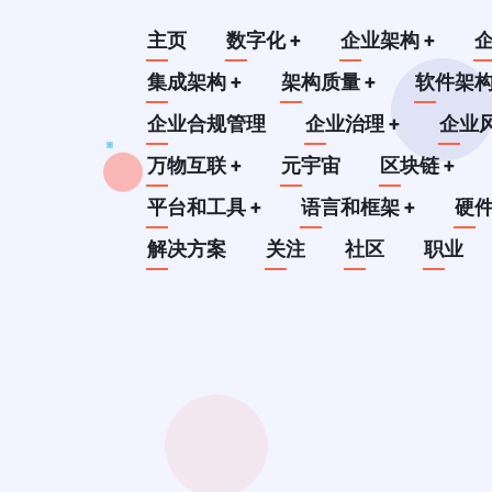
跳
Main
主页
数字化
+
企业架构
+
转
到
集成架构
+
架构质量
+
软件架
navigation
主
企业合规管理
企业治理
+
企业
要
万物互联
+
元宇宙
区块链
+
内
平台和工具
+
语言和框架
+
硬
容
解决方案
关注
社区
职业