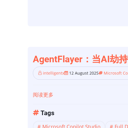
Studio
中
AI
Agent
的
发
现
AgentFlayer：当AI劫
阶
段
intelligentx
12 August 2025
Microsoft Co
阅读更多
关
于
AgentFlayer：
Tags
当
Microsoft Copilot Studio
Full D