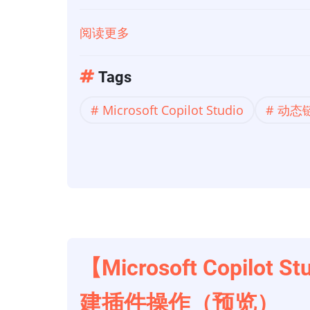
建
插
阅读更多
关
件
于
操
[Microsoft
Tags
作
Copilot
（预
Microsoft Copilot Studio
动态
Studio]
览）
副
驾
驶
工
作
室：
带
【Microsoft Copilot
有
建插件操作（预览）
生