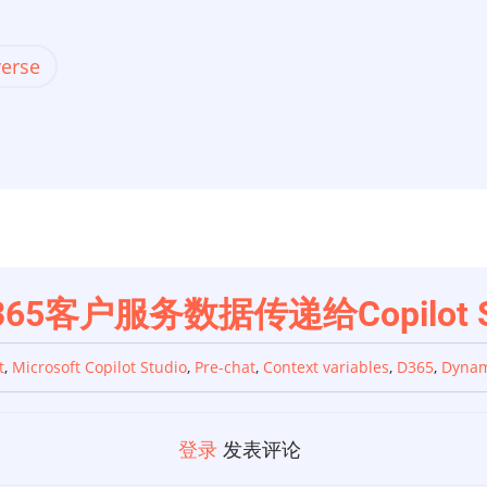
erse
将D365客户服务数据传递给Copilot S
t
,
Microsoft Copilot Studio
,
Pre-chat
,
Context variables
,
D365
,
Dynam
登录
发表评论