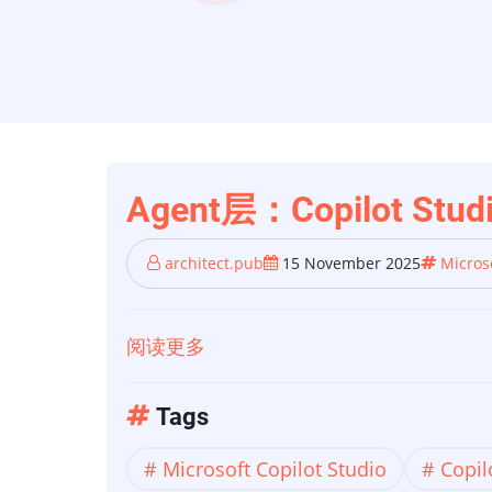
Agent层：Copilot St
architect.pub
15 November 2025
Microso
阅读更多
关
于
Agent
Tags
层：
Microsoft Copilot Studio
Copi
Copilot