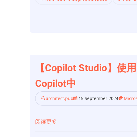
AI
劫
持
导
致
Copilot
Studio
的
【Copilot Studio】
全
Copilot中
面
数
architect.pub
15 September 2024
Micros
据
泄
漏
阅读更多
关
于