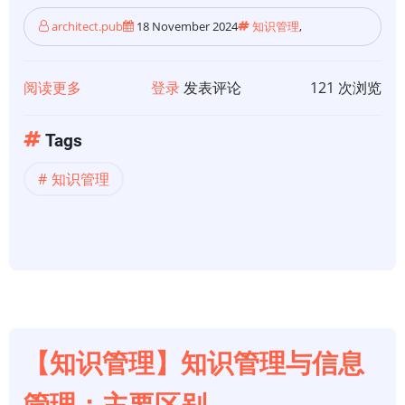
architect.pub
18 November 2024
知识管理
,
阅读更多
关
登录
发表评论
121 次浏览
于
【知
Tags
识
知识管理
管
理】
交
互
式
知
识
管
【知识管理】知识管理与信息
理