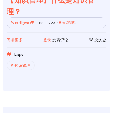
息
理？
管
理
intelligentx
12 January 2024
知识管理
,
的
区
别！
阅读更多
关
登录
发表评论
98 次浏览
于
【知
Tags
识
知识管理
管
理】
什
么
是
知
识