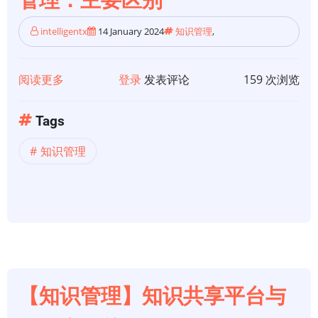
管理：主要区别
框
架
intelligentx
14 January 2024
知识管理
,
阅读更多
关
登录
发表评论
159 次浏览
于
【知
Tags
识
知识管理
管
理】
知
识
管
理
与
信
【知识管理】知识共享平台与
息