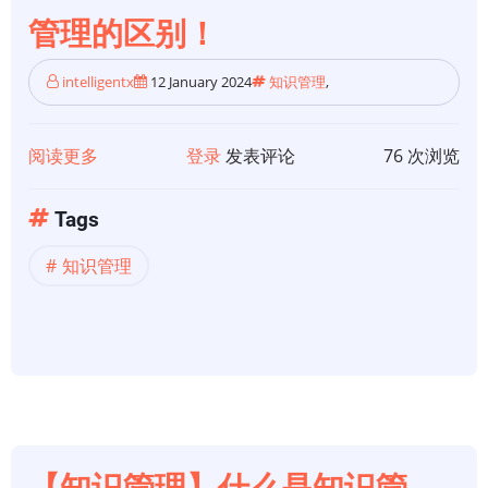
与
管理的区别！
知
识
intelligentx
12 January 2024
知识管理
,
库：
关
键
阅读更多
关
登录
发表评论
76 次浏览
区
于
别！
【知
Tags
识
知识管理
管
理】
知
识
管
理
与
信
【知识管理】什么是知识管