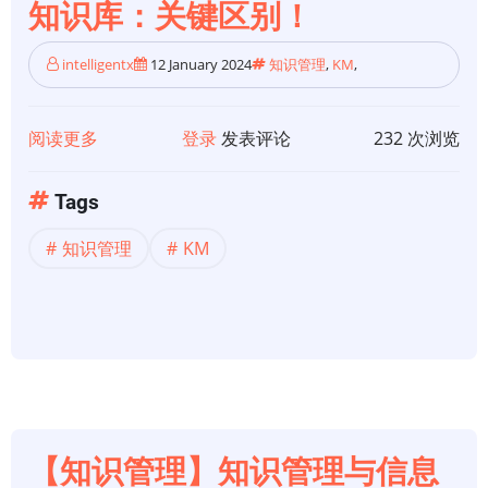
知识库：关键区别！
管
理：
intelligentx
12 January 2024
知识管理
,
KM
,
主
要
区
阅读更多
关
登录
发表评论
232 次浏览
别
于
【知
Tags
识
知识管理
KM
管
理】
知
识
共
享
平
台
【知识管理】知识管理与信息