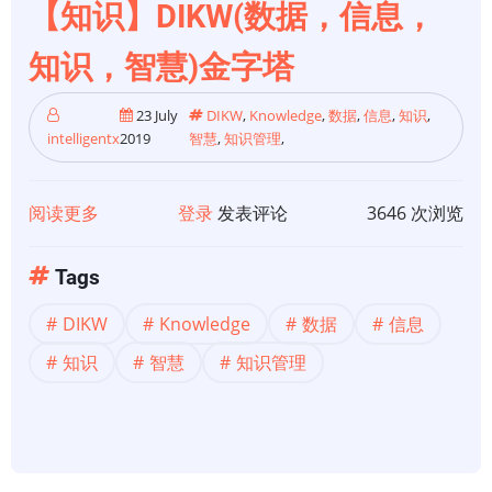
管
【知识】DIKW(数据，信息，
理？
知识，智慧)金字塔
23 July
DIKW
,
Knowledge
,
数据
,
信息
,
知识
,
intelligentx
2019
智慧
,
知识管理
,
阅读更多
关
登录
发表评论
3646 次浏览
于
【知
Tags
识】
DIKW
Knowledge
数据
信息
DIKW(数
据，
知识
智慧
知识管理
信
息，
知
识，