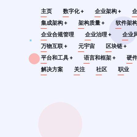
跳
Main
主页
数字化
+
企业架构
+
转
到
集成架构
+
架构质量
+
软件架
navigation
主
企业合规管理
企业治理
+
企业
要
万物互联
+
元宇宙
区块链
+
内
平台和工具
+
语言和框架
+
硬
容
解决方案
关注
社区
职业