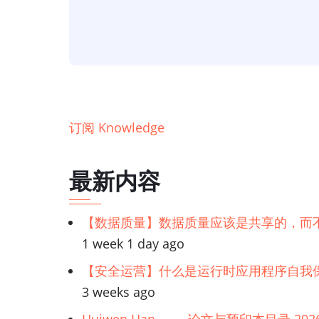
据，
信
息，
知
识，
智
订阅 Knowledge
慧)
金
最新内容
字
塔
【数据质量】数据质量应该是共享的，而
1 week 1 day ago
【安全运营】什么是运行时应用程序自我保
3 weeks ago