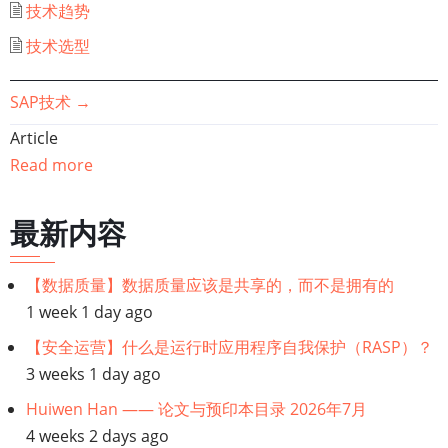
技术趋势
技术选型
书
SAP技术
→
Article
籍
Read more
遍
最新内容
历
链
【数据质量】数据质量应该是共享的，而不是拥有的
1 week 1 day ago
接：
【安全运营】什么是运行时应用程序自我保护（RASP）？
技
3 weeks 1 day ago
Huiwen Han —— 论文与预印本目录 2026年7月
术
4 weeks 2 days ago