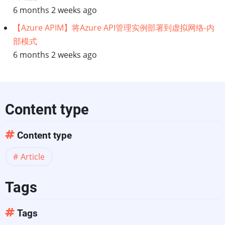
6 months 2 weeks ago
【Azure APIM】将Azure API管理实例部署到虚拟网络-内
部模式
6 months 2 weeks ago
Content type
Content type
Article
Tags
Tags