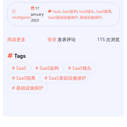
17
SaaS
,
SaaS架构
,
SaaS镜头
,
SaaS隔离
,
January
intelligentx
SaaS基础设施保护
,
基础设施保护
,
2023
阅读更多
关
登录
发表评论
115 次浏览
于
【SaaS
Tags
架
SaaS
SaaS架构
SaaS镜头
构】
SaaS
SaaS隔离
SaaS基础设施保护
镜
基础设施保护
头-
架
构
支
柱-