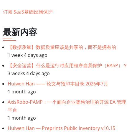
安
订阅 SaaS基础设施保护
全
支
柱
最新内容
之
基
【数据质量】数据质量应该是共享的，而不是拥有的
础
1 week 4 days ago
设
【安全运营】什么是运行时应用程序自我保护（RASP）？
施
3 weeks 4 days ago
保
Huiwen Han —— 论文与预印本目录 2026年7月
护
1 month ago
AxisRobo-PAMP：一个面向企业架构治理的开源 EA 管理
平台
1 month ago
Huiwen Han — Preprints Public Inventory v10.15