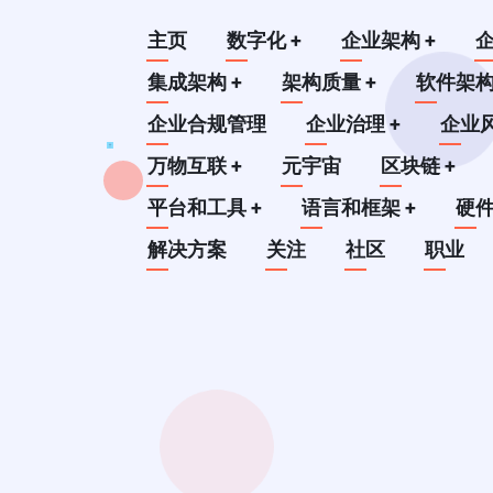
跳
Main
主页
数字化
+
企业架构
+
转
到
集成架构
+
架构质量
+
软件架
navigation
主
企业合规管理
企业治理
+
企业
要
万物互联
+
元宇宙
区块链
+
内
平台和工具
+
语言和框架
+
硬
容
解决方案
关注
社区
职业