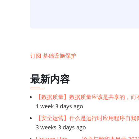
SaaS
镜
头-
架
构
支
订阅 基础设施保护
柱-
安
最新内容
全
支
【数据质量】数据质量应该是共享的，而
柱
1 week 3 days ago
之
基
【安全运营】什么是运行时应用程序自我保
础
3 weeks 3 days ago
设