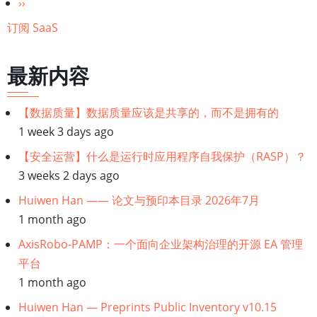
页
访
下
››
问
一
订阅 SaaS
控
页
制-
最新内容
-
实
【数据质量】数据质量应该是共享的，而不是拥有的
施
1 week 3 days ago
PDP
【安全运营】什么是运行时应用程序自我保护（RASP）？
3 weeks 2 days ago
Huiwen Han —— 论文与预印本目录 2026年7月
1 month ago
AxisRobo-PAMP：一个面向企业架构治理的开源 EA 管理
平台
1 month ago
Huiwen Han — Preprints Public Inventory v10.15