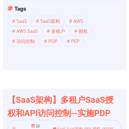
项
【SaaS
Tags
架
SaaS
SaaS架构
AWS
构】
多
AWS SaaS
多租户
授权
租
访问控制
PDP
PEP
户
SaaS
授
权
和
API
访
【SaaS架构】多租户SaaS授
问
控
权和API访问控制--实施PDP
制-
-
22
SaaS
,
SaaS架构
,
PEP
,
授权
,
访问控