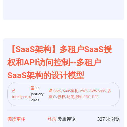
户
SaaS
授
权
和
API
【SaaS架构】多租户SaaS授
访
问
权和API访问控制--多租户
控
SaaS架构的设计模型
制-
-
22
实
SaaS
,
SaaS架构
,
AWS
,
AWS SaaS
,
多
January
intelligentx
租户
,
授权
,
访问控制
,
PDP
,
PEP
,
施
2023
注
意
阅读更多
关
登录
发表评论
327 次浏览
事
于