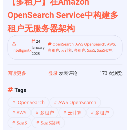
【多租户】在Amazon
确
OpenSearch Service中构建多
定
性
租户无服务器架构
锥
24
OpenSearch
,
AWS OpenSearch
,
AWS
,
January
intelligentx
多租户
,
云计算
,
多租户
,
SaaS
,
SaaS架构
,
2023
阅读更多
关
登录
发表评论
173 次浏览
于
【多
Tags
租
OpenSearch
AWS OpenSearch
户】
在
AWS
多租户
云计算
多租户
Amazon
SaaS
SaaS架构
OpenSearch