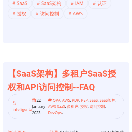
SaaS
SaaS架构
IAM
认证
构】
多
授权
访问控制
AWS
租
户
SaaS
授
权
和
API
【SaaS架构】多租户SaaS授
访
问
权和API访问控制--FAQ
控
制-
22
OPA
,
AWS
,
PDP
,
PEP
,
SaaS
,
SaaS架构
,
January
AWS SaaS
,
多租户
,
授权
,
访问控制
,
-
intelligentx
2023
DevOps
,
下
一