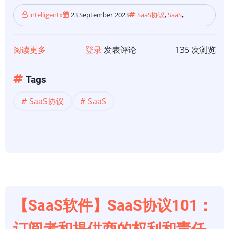
intelligentx
23 September 2023
SaaS协议
,
SaaS
,
阅读更多
关
登录
发表评论
135 次浏览
于
【SaaS
Tags
协
SaaS协议
SaaS
议】
SaaS
协
议
101：
付
款、
续
【SaaS软件】SaaS协议101：
订