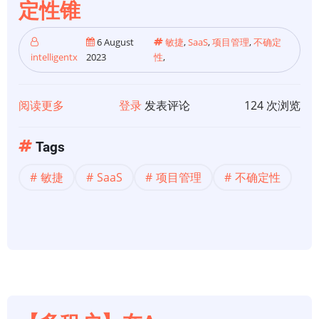
定性锥
提
供
6 August
敏捷
,
SaaS
,
项目管理
,
不确定
商
intelligentx
2023
性
,
的
权
阅读更多
关
登录
发表评论
124 次浏览
利
于
和
【项
责
Tags
目
任
敏捷
SaaS
项目管理
不确定性
管
理】
敏
捷
与
处
理
不