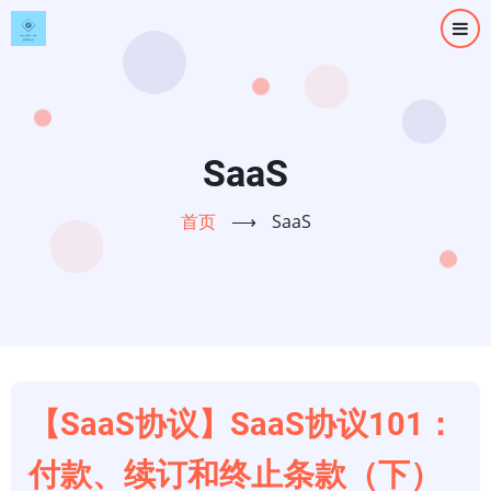
跳
转
到
主
要
内
SaaS
容
首页
⟶
SaaS
【SaaS协议】SaaS协议101：
付款、续订和终止条款（下）