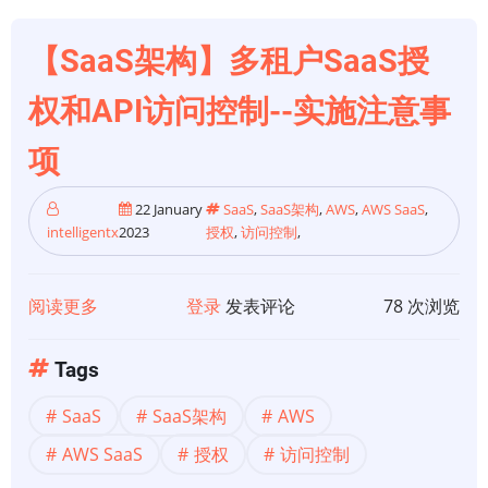
API
访
【SaaS架构】多租户SaaS授
问
控
权和API访问控制--实施注意事
制-
-
项
最
佳
22 January
SaaS
,
SaaS架构
,
AWS
,
AWS SaaS
,
intelligentx
2023
授权
,
访问控制
,
实
践
阅读更多
关
登录
发表评论
78 次浏览
于
【SaaS
Tags
架
SaaS
SaaS架构
AWS
构】
多
AWS SaaS
授权
访问控制
租