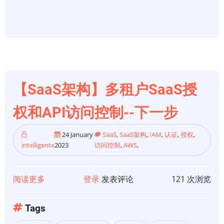
Service
中
构
建
多
租
【SaaS架构】多租户SaaS授
户
无
权和API访问控制--下一步
服
务
24 January
SaaS
,
SaaS架构
,
IAM
,
认证
,
授权
,
器
intelligentx
2023
访问控制
,
AWS
,
架
构
阅读更多
关
登录
发表评论
121 次浏览
于
【SaaS
Tags
架