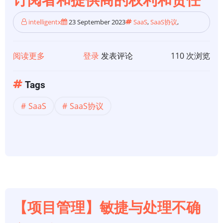
订阅者和提供商的权利和责任
和
终
intelligentx
23 September 2023
SaaS
,
SaaS协议
,
止
条
款
阅读更多
关
登录
发表评论
110 次浏览
（下）
于
【SaaS
Tags
软
SaaS
SaaS协议
件】
SaaS
协
议
101：
订
阅
者
【项目管理】敏捷与处理不确
和