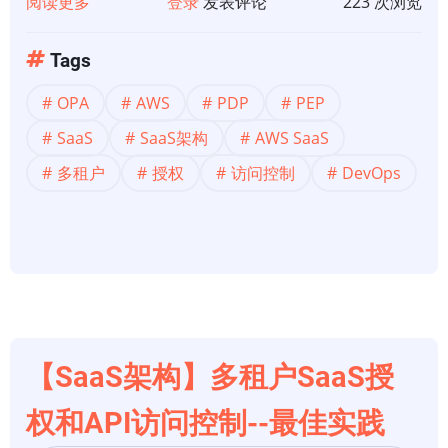
步
阅读更多
关
登录
发表评论
223 次浏览
于
【SaaS
Tags
架
OPA
AWS
PDP
PEP
构】
多
SaaS
SaaS架构
AWS SaaS
租
多租户
授权
访问控制
DevOps
户
SaaS
授
权
和
API
访
【SaaS架构】多租户SaaS授
问
控
权和API访问控制--最佳实践
制-