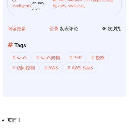
多
January
intelligentx
制
,
AWS
,
AWS SaaS
,
2023
租
户
SaaS
阅读更多
关
登录
发表评论
36 次浏览
架
于
构
【SaaS
Tags
的
架
设
SaaS
SaaS架构
PEP
授权
构】
计
多
访问控制
AWS
AWS SaaS
模
租
型
户
SaaS
授
权
和
分
页面 1
API