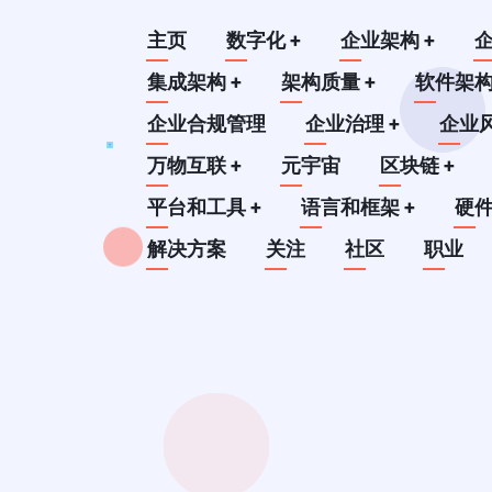
跳
Main
主页
数字化
+
企业架构
+
转
到
集成架构
+
架构质量
+
软件架
navigation
主
企业合规管理
企业治理
+
企业
要
万物互联
+
元宇宙
区块链
+
内
平台和工具
+
语言和框架
+
硬
容
解决方案
关注
社区
职业