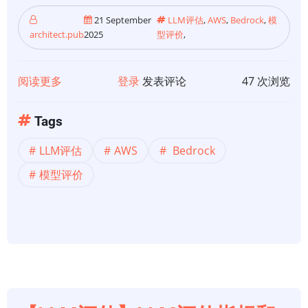
21 September
LLM评估
,
AWS
,
Bedrock
,
模
architect.pub
2025
型评价
,
阅读更多
关
登录
发表评论
47 次浏览
于
【LLM
Tags
评
LLM评估
AWS
Bedrock
估】
LLM
模型评价
作
为
Amazon
Bedrock
模
型
评