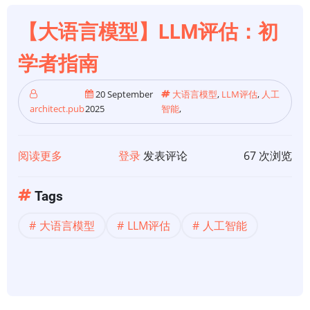
和
方
【大语言模型】LLM评估：初
法，
学者指南
简
单
20 September
大语言模型
,
LLM评估
,
人工
解
architect.pub
2025
智能
,
释
阅读更多
关
登录
发表评论
67 次浏览
于
【大
Tags
语
大语言模型
LLM评估
人工智能
言
模
型】
LLM
评