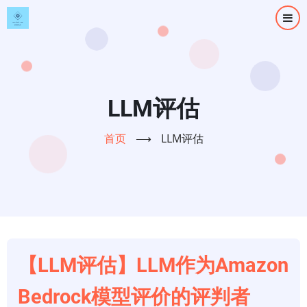
跳
转
到
主
要
内
LLM评估
容
首页
⟶
LLM评估
【LLM评估】LLM作为Amazon
Bedrock模型评价的评判者