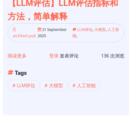
【LLM评估】LLM评估指标和
价
的
方法，简单解释
评
判
21 September
LLM评估
,
大模型
,
人工智
architect.pub
2025
能
,
者
阅读更多
关
登录
发表评论
136 次浏览
于
【LLM
Tags
评
LLM评估
大模型
人工智能
估】
LLM
评
估
指
标