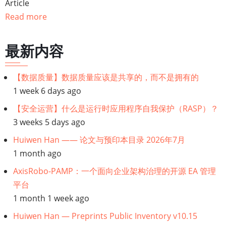
Article
籍
Read more
遍
最新内容
历
链
【数据质量】数据质量应该是共享的，而不是拥有的
1 week 6 days ago
接：
【安全运营】什么是运行时应用程序自我保护（RASP）？
【容
3 weeks 5 days ago
Huiwen Han —— 论文与预印本目录 2026年7月
器
1 month ago
云】
AxisRobo-PAMP：一个面向企业架构治理的开源 EA 管理
平台
Kubernetes
1 month 1 week ago
API
Huiwen Han — Preprints Public Inventory v10.15