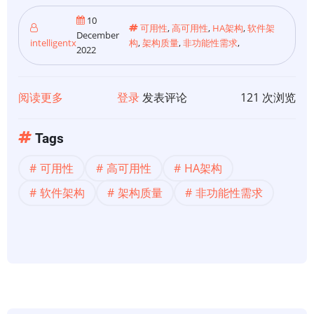
10
可用性
,
高可用性
,
HA架构
,
软件架
December
intelligentx
构
,
架构质量
,
非功能性需求
,
2022
阅读更多
关
登录
发表评论
121 次浏览
于
【可
Tags
靠
可用性
高可用性
HA架构
性
架
软件架构
架构质量
非功能性需求
构】
可
靠
性
架
构