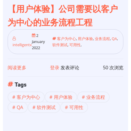
第
【用户体验】公司需要以客户
3
部
为中心的业务流程工程
分：
高
2
客户为中心
,
用户体验
,
业务流程
,
QA
,
January
可
intelligentx
软件测试
,
可用性
,
2022
用
性
体
阅读更多
关
登录
发表评论
50 次浏览
系
于
结
【用
Tags
构
户
客户为中心
用户体验
业务流程
体
验】
QA
软件测试
可用性
公
司
需