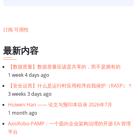
要
以
客
订阅 可用性
户
为
最新内容
中
心
的
【数据质量】数据质量应该是共享的，而不是拥有的
业
1 week 4 days ago
务
【安全运营】什么是运行时应用程序自我保护（RASP）？
流
3 weeks 3 days ago
程
Huiwen Han —— 论文与预印本目录 2026年7月
工
1 month ago
程
AxisRobo-PAMP：一个面向企业架构治理的开源 EA 管理
平台