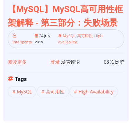
第
【MySQL】MySQL高可用性框
3
部
架解释 - 第三部分：失败场景
分：
高
24 July
MySQL
,
高可用性
,
High
intelligentx
2019
Availability
,
可
用
性
阅读更多
关
登录
发表评论
68 次浏览
体
于
系
【MySQL】
Tags
结
MySQL
MySQL
高可用性
High Availability
构
高
可
用
性
框