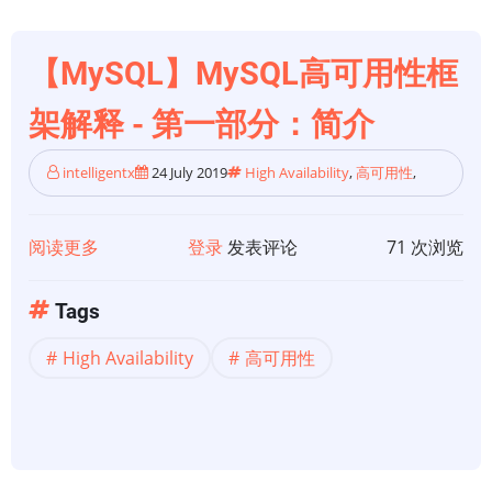
架
解
释
【MySQL】MySQL高可用性框
-
架解释 - 第一部分：简介
第
三
intelligentx
24 July 2019
High Availability
,
高可用性
,
部
分：
失
阅读更多
关
登录
发表评论
71 次浏览
败
于
场
【MySQL】
Tags
景
MySQL
High Availability
高可用性
高
可
用
性
框