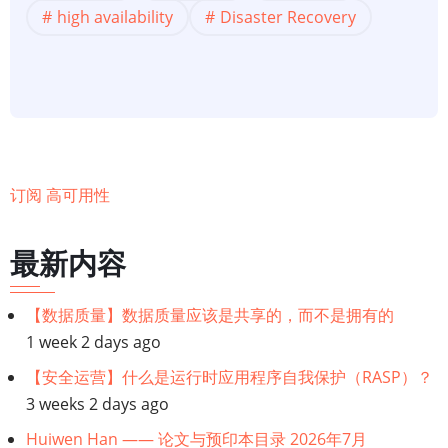
构】
high availability
Disaster Recovery
为
本
地
应
用
程
订阅 高可用性
序
选
最新内容
择
最
佳
【数据质量】数据质量应该是共享的，而不是拥有的
高
1 week 2 days ago
可
【安全运营】什么是运行时应用程序自我保护（RASP）？
用
3 weeks 2 days ago
性
Huiwen Han —— 论文与预印本目录 2026年7月
和