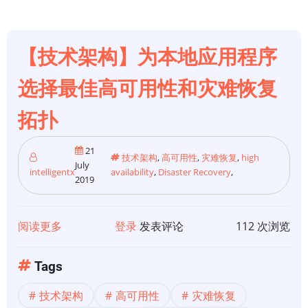
架
解
释
【技术架构】为本地应用程序
-
选择最佳高可用性和灾难恢复
第
一
拓扑
部
分：
21
技术架构
,
高可用性
,
灾难恢复
,
high
简
July
intelligentx
availability
,
Disaster Recovery
,
2019
介
阅读更多
关
登录
发表评论
112 次浏览
于
【技
Tags
术
技术架构
高可用性
灾难恢复
架