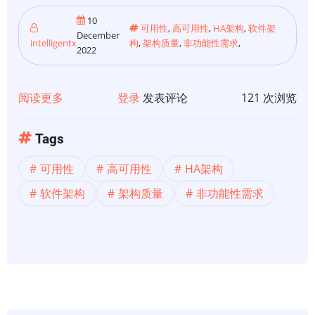
10
可用性
,
高可用性
,
HA架构
,
软件架
December
intelligentx
构
,
架构质量
,
非功能性需求
,
2022
阅读更多
关
登录
发表评论
121 次浏览
于
【可
Tags
靠
可用性
高可用性
HA架构
性
架
软件架构
架构质量
非功能性需求
构】
可
靠
性
架
构