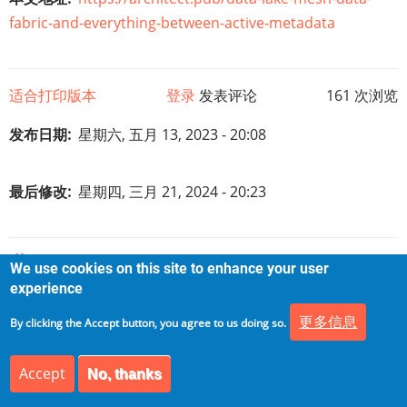
fabric-and-everything-between-active-metadata
适合打印版本
登录
发表评论
161 次浏览
发布日期
星期六, 五月 13, 2023 - 20:08
最后修改
星期四, 三月 21, 2024 - 20:23
Tags
We use cookies on this site to enhance your user
experience
Data Mesh
Data Fabrics
Data Lake
更多信息
By clicking the Accept button, you agree to us doing so.
MetaData
Accept
No, thanks
书
←
数据编织
⤊
向
【数据架构】数据网格与 Data Fabric：