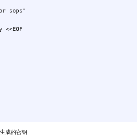
r sops"

 <<EOF

看到生成的密钥：