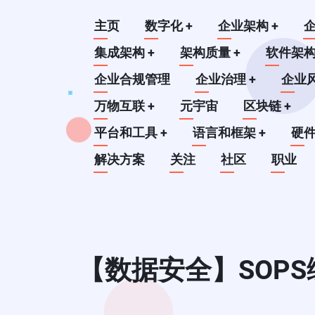
跳
Main
主页
数字化
+
企业架构
+
转
到
集成架构
+
架构质量
+
软件架
navigation
主
企业合规管理
企业治理
+
企业
要
万物互联
+
元宇宙
区块链
+
内
平台和工具
+
语言和框架
+
硬
容
解决方案
关注
社区
职业
【数据安全】SOP