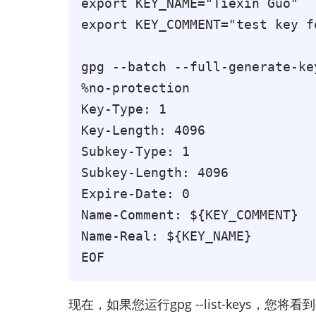
export KEY_NAME="Tiexin Guo"

export KEY_COMMENT="test key fo
gpg --batch --full-generate-key
%no-protection

Key-Type: 1

Key-Length: 4096

Subkey-Type: 1

Subkey-Length: 4096

Expire-Date: 0

Name-Comment: ${KEY_COMMENT}

Name-Real: ${KEY_NAME}

EOF
现在，如果您运行gpg --list-keys，您将