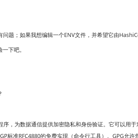
。
题；如果我想编辑一个ENV文件，并希望它由HashiCo
验一下吧。
？
acy）是一个加密程序，为数据通信提供加密隐私和身份验证
enPGP标准RFC4880的免费实现（命令行工具）。G