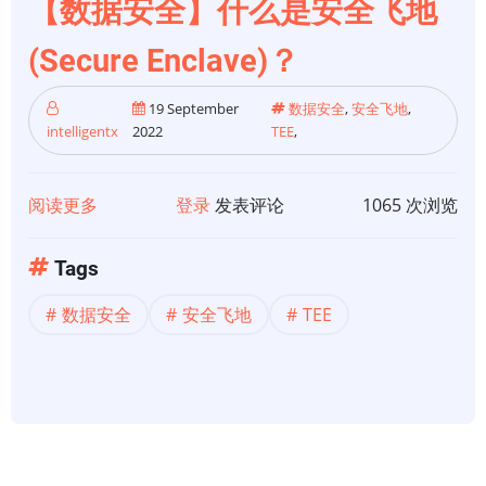
【数据安全】什么是安全飞地
Enclave
SDK
(Secure Enclave)？
19 September
数据安全
,
安全飞地
,
intelligentx
2022
TEE
,
阅读更多
关
登录
发表评论
1065 次浏览
于
【数
Tags
据
数据安全
安全飞地
TEE
安
全】
什
么
是
安