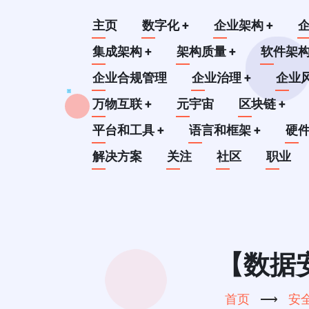
跳
Main
主页
数字化
+
企业架构
+
转
到
集成架构
+
架构质量
+
软件架
navigation
主
企业合规管理
企业治理
+
企业
要
万物互联
+
元宇宙
区块链
+
内
平台和工具
+
语言和框架
+
硬
容
解决方案
关注
社区
职业
【数据安全
首页
⟶
安