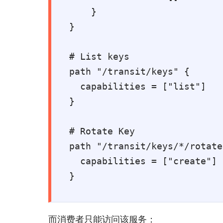
    }

}

# List keys

path "/transit/keys" {

  capabilities = ["list"]

}

# Rotate Key

path "/transit/keys/*/rotate
  capabilities = ["create"]

}
而消费者只能访问该服务：