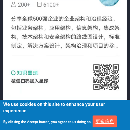
We use cookies on this site to enhance your user
experience
更多信息
By clicking the Accept button, you agree to us doing so.