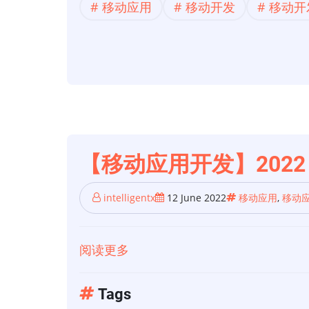
移动应用
移动开发
移动开
开
发
趋
势】
2022
年
移
动
【移动应用开发】2022
应
用
intelligentx
12 June 2022
移动应用
,
移动
程
序
阅读更多
关
开
于
发
【移
Tags
的