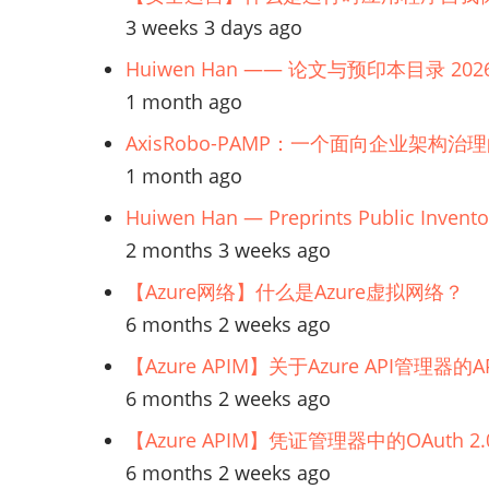
趋
3 weeks 3 days ago
势
Huiwen Han —— 论文与预印本目录 202
1 month ago
AxisRobo-PAMP：一个面向企业架构治
1 month ago
Huiwen Han — Preprints Public Invento
2 months 3 weeks ago
【Azure网络】什么是Azure虚拟网络？
6 months 2 weeks ago
【Azure APIM】关于Azure API管理
6 months 2 weeks ago
【Azure APIM】凭证管理器中的OAuth
6 months 2 weeks ago