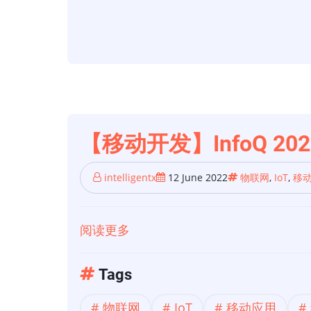
用
趋
势】
2022
年
值
得
【移动开发】InfoQ 2
关
注
intelligentx
12 June 2022
物联网
,
IoT
,
移
的
15
阅读更多
关
大
于
移
【移
Tags
动
动
应
物联网
IoT
移动应用