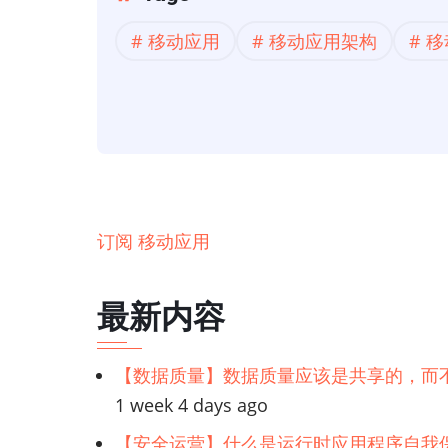
趋
动
势
移动应用
移动应用架构
移
开
发】
2022
年
12
大
移
订阅 移动应用
动
应
最新内容
用
程
【数据质量】数据质量应该是共享的，而
序
1 week 4 days ago
开
发
【安全运营】什么是运行时应用程序自我保