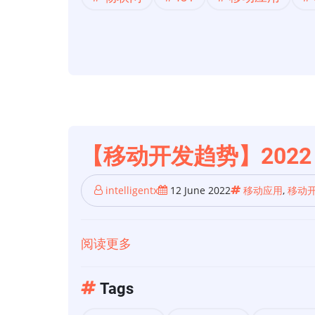
开
用
发】
开
InfoQ
发
2022
趋
年
势
移
动
和
【移动开发趋势】202
物
联
intelligentx
12 June 2022
移动应用
,
移动
网
趋
阅读更多
关
势
于
报
【移
Tags
告
动