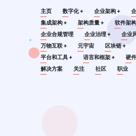
跳
Main
主页
数字化
+
企业架构
+
转
到
集成架构
+
架构质量
+
软件架
navigation
主
企业合规管理
企业治理
+
企业
要
万物互联
+
元宇宙
区块链
+
内
平台和工具
+
语言和框架
+
硬
容
解决方案
关注
社区
职业