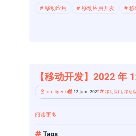
动
主
移动应用
移动应用开发
移
应
要
用
趋
开
势
发】
2022
年
8
大
【移动开发】2022 年
移
动
intelligentx
12 June 2022
移动应用
,
移动
应
用
阅读更多
关
设
于
计
【移
Tags