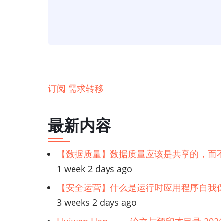
链】
通
过
简
单
步
订阅 需求转移
骤
配
最新内容
置
需
【数据质量】数据质量应该是共享的，而
求
1 week 2 days ago
转
移
【安全运营】什么是运行时应用程序自我保
3 weeks 2 days ago