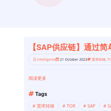
【SAP供应链】通过
intelligentx
21 October 2023
需求转移
,
T
阅读更多
关
于
【SAP
Tags
供
需求转移
TOR
SAP
应