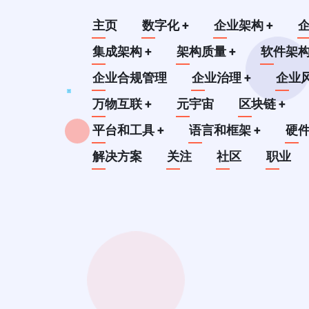
跳
Main
主页
数字化
+
企业架构
+
转
到
集成架构
+
架构质量
+
软件架
navigation
主
企业合规管理
企业治理
+
企业
要
万物互联
+
元宇宙
区块链
+
内
平台和工具
+
语言和框架
+
硬
容
解决方案
关注
社区
职业