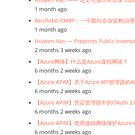
Huiwen Han —— 论文与预印本目录 202
1 month ago
AxisRobo-PAMP：一个面向企业架构治
1 month ago
Huiwen Han — Preprints Public Invento
2 months 3 weeks ago
【Azure网络】什么是Azure虚拟网络？
6 months 2 weeks ago
【Azure APIM】关于Azure API管理
6 months 2 weeks ago
【Azure APIM】凭证管理器中的OAuth
6 months 2 weeks ago
【Azure APIM】使用虚拟网络保护Azur
6 months 2 weeks ago