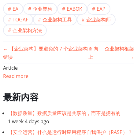
EA
企业架构
EABOK
EAP
TOGAF
企业架构工具
企业架构师
企业架构方法
书
←
【企业架构】要避免的 7 个企业架构
⤊
向
企业架构框架
错误
上
→
籍
Article
遍
Read more
历
最新内容
链
【数据质量】数据质量应该是共享的，而不是拥有的
接：
1 week 4 days ago
什
【安全运营】什么是运行时应用程序自我保护（RASP）？