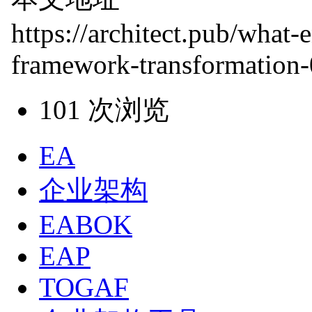
https://architect.pub/what-e
framework-transformation-
101 次浏览
EA
企业架构
EABOK
EAP
TOGAF