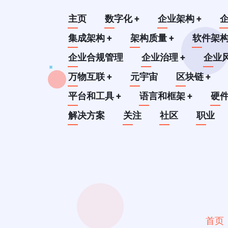
跳
Main
主页
数字化
+
企业架构
+
转
到
集成架构
+
架构质量
+
软件架
navigation
主
企业合规管理
企业治理
+
企业
要
万物互联
+
元宇宙
区块链
+
内
平台和工具
+
语言和框架
+
硬
容
解决方案
关注
社区
职业
首页