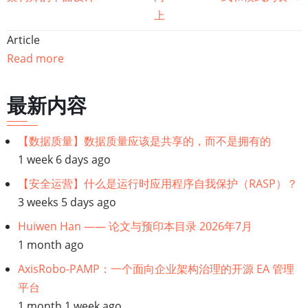
籍
上
遍
Article
Read more
历
链
最新内容
接：
【数据质量】数据质量应该是共享的，而不是拥有的
1 week 6 days ago
【软
【安全运营】什么是运行时应用程序自我保护（RASP）？
件
3 weeks 5 days ago
Huiwen Han —— 论文与预印本目录 2026年7月
架
1 month ago
构】
AxisRobo-PAMP：一个面向企业架构治理的开源 EA 管理
平台
软
1 month 1 week ago