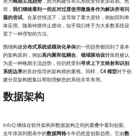
类为
晚期主流趋势
，因为构建分布式系统变得更加容易。然
而，
我们继续看到一些反对过度使用微服务作为解决所有问
题的尝试
。在某些情况下，这导致了重大逆转，例如回到单
体应用。随着钟摆停止摆动，似乎我们终于为大多数系统设
置了一种理智的方法。
围绕构建
分布式系统或模块化单体
的一些趋势都回到了基本
的架构原则，例如
高内聚和低耦合
。
领域驱动设计
虽然被认
为是一种晚期主流趋势，但仍然受到
寻求上下文映射和识别
系统边界
的良好指导的架构师的重视。同样，
C4 模型
对于创
建分层架构图集以帮助理解您的系统非常有用。
数据架构
InfoQ 继续在软件架构和数据架构之间的重叠中看到创新。
去年添加到图表中的
数据网格
今年仍然是创新趋势。它由
数