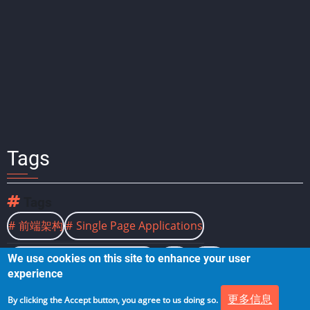
Tags
Tags
前端架构
Single Page Applications
We use cookies on this site to enhance your user
Multiple Page Applications
SPA
MPA
experience
更多信息
By clicking the Accept button, you agree to us doing so.