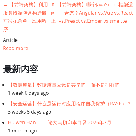
书
←
【前端架构】利用
⤊
【前端架构】哪个JavaScript框架适
服务器端包含构造微
向
合您？Angular vs.Vue vs.React
籍
前端扼杀单一应用程
上
vs.Preact vs.Ember vs.smeltte
→
序
遍
Article
历
Read more
链
最新内容
接：
【数据质量】数据质量应该是共享的，而不是拥有的
【前
1 week 6 days ago
端
【安全运营】什么是运行时应用程序自我保护（RASP）？
3 weeks 5 days ago
架
Huiwen Han —— 论文与预印本目录 2026年7月
构】
1 month ago