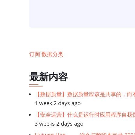
护】
有
了
DataHub，
PII
分
订阅 数据分类
类
变
最新内容
得
更
【数据质量】数据质量应该是共享的，而
容
1 week 2 days ago
易
了
【安全运营】什么是运行时应用程序自我保
3 weeks 2 days ago