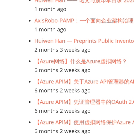
Huiwen Han —— 论文与预印本目录 202
1 month ago
AxisRobo-PAMP：一个面向企业架构治
1 month ago
Huiwen Han — Preprints Public Invento
2 months 3 weeks ago
【Azure网络】什么是Azure虚拟网络？
6 months 2 weeks ago
【Azure APIM】关于Azure API管理
6 months 2 weeks ago
【Azure APIM】凭证管理器中的OAuth
6 months 2 weeks ago
【Azure APIM】使用虚拟网络保护Azur
6 months 2 weeks ago