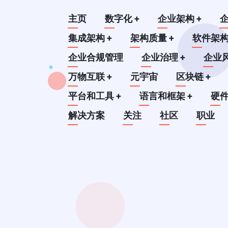
跳
Main
主页
数字化
+
企业架构
+
转
到
集成架构
+
架构质量
+
软件架
navigation
主
企业合规管理
企业治理
+
企业
要
万物互联
+
元宇宙
区块链
+
内
平台和工具
+
语言和框架
+
硬
容
解决方案
关注
社区
职业