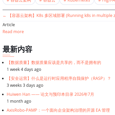
容器云架构
容器云
Kubernetes
High-Av
书
←
【容器云架构】K8s 多区域部署 (Running k8s in multiple zo
Article
籍
Read more
遍
最新内容
历
链
【数据质量】数据质量应该是共享的，而不是拥有的
1 week 4 days ago
接：
【安全运营】什么是运行时应用程序自我保护（RASP）？
【容
3 weeks 3 days ago
Huiwen Han —— 论文与预印本目录 2026年7月
器
1 month ago
云
AxisRobo-PAMP：一个面向企业架构治理的开源 EA 管理