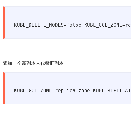
KUBE_DELETE_NODES=false KUBE_GCE_ZONE=re
添加一个新副本来代替旧副本：
KUBE_GCE_ZONE=replica-zone KUBE_REPLICAT