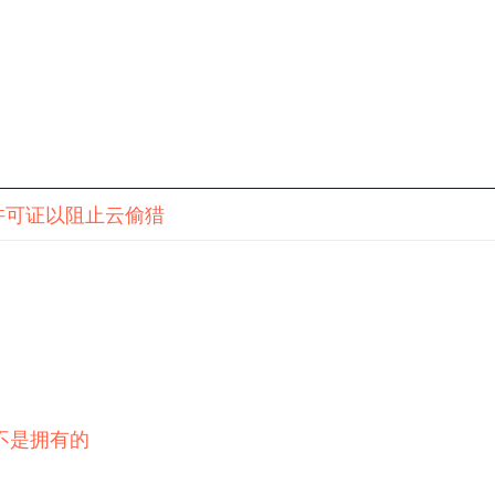
源”许可证以阻止云偷猎
不是拥有的