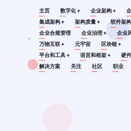
跳
Main
主页
数字化
+
企业架构
+
转
到
集成架构
+
架构质量
+
软件架
navigation
主
企业合规管理
企业治理
+
企业
要
万物互联
+
元宇宙
区块链
+
内
平台和工具
+
语言和框架
+
硬
容
解决方案
关注
社区
职业