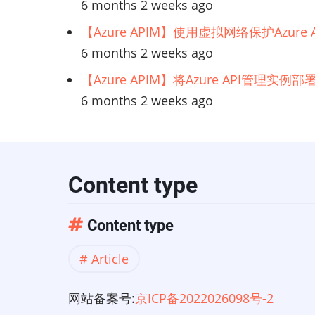
6 months 2 weeks ago
【Azure APIM】使用虚拟网络保护Azur
6 months 2 weeks ago
【Azure APIM】将Azure API管理实
6 months 2 weeks ago
Content type
Content type
Article
网站备案号:
京ICP备2022026098号-2